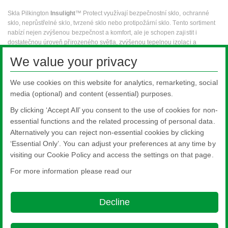
Skla Pilkington
Insulight
™ Protect využívají bezpečnostní sklo, ochranné
sklo, neprůstřelné sklo, tvrzené sklo nebo protipožární sklo. Tento sortiment
nabízí nejen zvýšenou bezpečnost a komfort, ale je schopen zajistit i
dostatečnou úroveň přirozeného světla, zvýšenou tepelnou izolaci a
determální vlastnosti.
We value your privacy
Izolační skla Pilkington
Insulight
™ Protect mohou obsahovat:
We use cookies on this website for analytics, remarketing, social
Pilkington
Optilam
™ - laminované bezpečnostní sklo.
media (optional) and content (essential) purposes.
Pilkington Tvrzené Sklo - tvrzené bezpečnostní sklo.
By clicking ‘Accept All’ you consent to the use of cookies for non-
Projektové reference
essential functions and the related processing of personal data.
Alternatively you can reject non-essential cookies by clicking
‘Essential Only’. You can adjust your preferences at any time by
visiting our Cookie Policy and access the settings on that page.
For more information please read our
Nippon Sheet Glass Co., Ltd.
Head Office - 3-5-27 Mita Minato-ku Tokyo
Decline
About this site
Cookie Policy
Ethics and Compliance Hotline
Legal
Notice
Privacy Policy