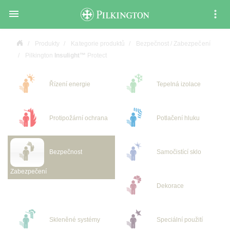

Produkty
Kategorie produktů
Bezpečnost / Zabezpečení
Pilkington
Insulight™
Protect
Řízení energie
Tepelná izolace
Protipožární ochrana
Potlačení hluku
Bezpečnost
Samočistící sklo
Zabezpečení
Dekorace
Skleněné systémy
Speciální použití