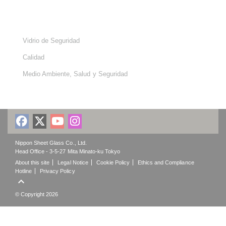
Vidrio de Seguridad
Calidad
Medio Ambiente, Salud y Seguridad
Nippon Sheet Glass Co., Ltd.
Head Office - 3-5-27 Mita Minato-ku Tokyo
About this site
Legal Notice
Cookie Policy
Ethics and Compliance
Hotline
Privacy Policy

© Copyright 2026