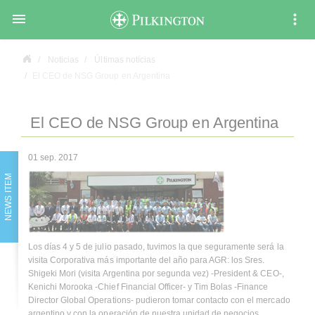

Noticias
Últimas notícias
El CEO de NSG Group en Argentina
El CEO de NSG Group en Argentina
01 sep. 2017
NEWS ITEM
Los días 4 y 5 de julio pasado, tuvimos la que seguramente será la
visita Corporativa más importante del año para AGR: los Sres.
Shigeki Mori (visita Argentina por segunda vez) -President & CEO-,
Kenichi Morooka -Chief Financial Officer- y Tim Bolas -Finance
Director Global Operations- pudieron tomar contacto con el mercado
argentino y con la operación de nuestra unidad de negocios.