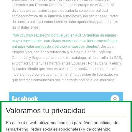
Liderados por Roberto Ferreira Junior, el equipo de AGR realizó
diversas presentaciones para describir la compleja realidad
socioeconómica de la industria automotriz y del sector asegurador
de nuestro país, así como también hubo oportunidad para recorrer
las instalaciones.
“Me voy muy satisfecho porque veo en AGR Argentina un equipo
muy comprometido, con claras muestras de su fuerte vocación por
entregar valor agregado y servicio a nuestros clientes”
, destacó
Shigeki Mori, haciendo referencia a la sinergia entre Logística,
Comercial y Seguros, el aumento del catálogo, el desarrollo de SAS,
el Contact Center y las herramientas Equalizer. Por su parte, Kenichi
Morooka añadió que “vamos a continuar analizando opciones de
inversión que contribuyan a mantener la posición de liderazgo, ya
que estamos convencidos del importante potencial del mercado”
Valoramos tu privacidad
Este contenido no está disponible. Requiere cookies que no están
permitidas. Para cambiar la configuración haga click acá.
En este sitio web utilizamos cookies para fines analíticos, de
remarketing, redes sociales (opcionales) y de contenido
Configuración de Cookies