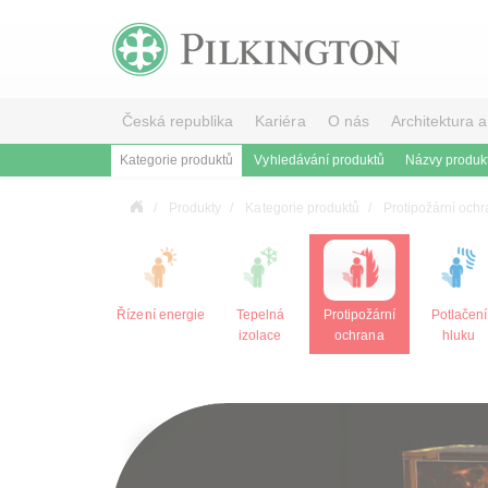
Česká republika
Kariéra
O nás
Architektura a
Kategorie produktů
Vyhledávání produktů
Názvy produk
Produkty
Kategorie produktů
Protipožární och
Řízení energie
Tepelná
Protipožární
Potlačení
izolace
ochrana
hluku