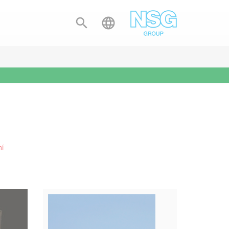


ní