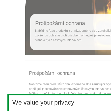
Protipožární ochrana
Nabízíme řadu produktů z ohnivzdorného skla zaručujíc
zvýšenou ochranu proti působení ohně, jež je testována
stanovených časových intervalech.
Protipožární ochrana
Nabízíme řadu produktů z ohnivzdorného skla zaručující zv
ohně, jež je testována ve stanovených časových intervalech (
Měříme rovněž integritu a izolační schopnost materiálu, evr
sledování integrity.
We value your privacy
Je třeba poznamenat, že ohnivzdorné sklo musí být vždy spe