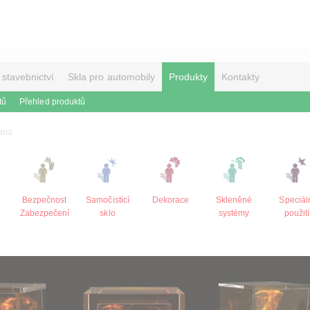
 stavebnictví
Skla pro automobily
Produkty
Kontakty
tů
Přehled produktů
rana
Bezpečnost
Samočistící
Dekorace
Skleněné
Speciál
Zabezpečení
sklo
systémy
použití