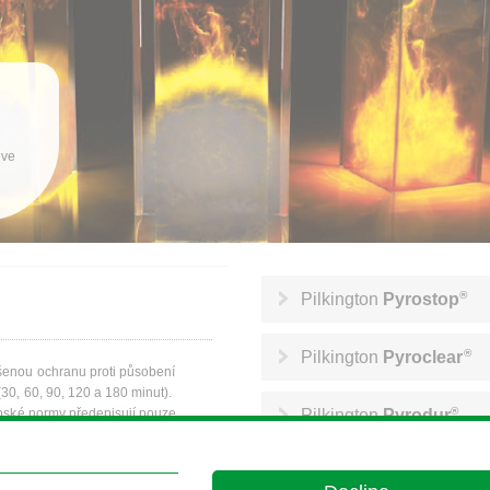
í
 ve
®
Pilkington
Pyrostop
®
Pilkington
Pyroclear
ýšenou ochranu proti působení
30, 60, 90, 120 a 180 minut).
®
opské normy předepisují pouze
Pilkington
Pyrodur
Pilkington
Pyroshield
cifikováno jako součást