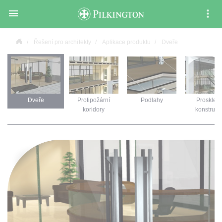

Řešení pro architekty
Aplikace produktu
Dveře
a
Dveře
Protipožární
Podlahy
Prosklen
koridory
konstrukc