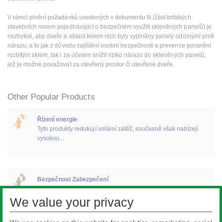
V rámci plnění požadavků uvedených v dokumentu N (část britských
stavebních norem pojednávající o bezpečném využití skleněných panelů) je
nezbytné, aby dveře a oblast kolem nich byly vyplněny panely odolnými proti
nárazu, a to jak z důvodu zajištění osobní bezpečnosti a prevence poranění
rozbitým sklem, tak i za účelem snížit riziko nárazu do skleněných panelů,
jež je možné považovat za otevřený prostor či otevřené dveře.
Other Popular Products
Řízení energie
Tyto produkty redukují solární zátěž, současně však nabízejí
vysokou...
Bezpečnost Zabezpečení
Bezpečnostní skla zajišťují ochranu před zraněním při nárazu a
také...
We value your privacy