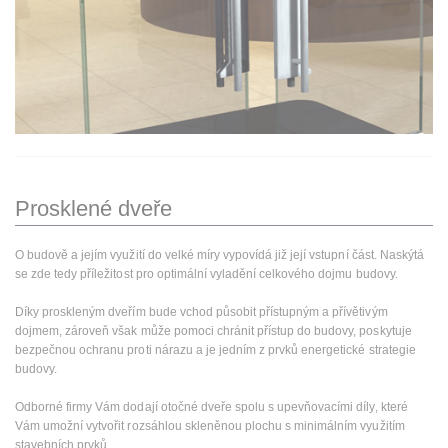
Prosklené dveře
O budově a jejím využití do velké míry vypovídá již její vstupní část. Naskýtá
se zde tedy příležitost pro optimální vyladění celkového dojmu budovy.
Díky proskleným dveřím bude vchod působit přístupným a přívětivým
dojmem, zároveň však může pomoci chránit přístup do budovy, poskytuje
bezpečnou ochranu proti nárazu a je jedním z prvků energetické strategie
budovy.
Odborné firmy Vám dodají otočné dveře spolu s upevňovacími díly, které
Vám umožní vytvořit rozsáhlou skleněnou plochu s minimálním využitím
stavebních prvků.