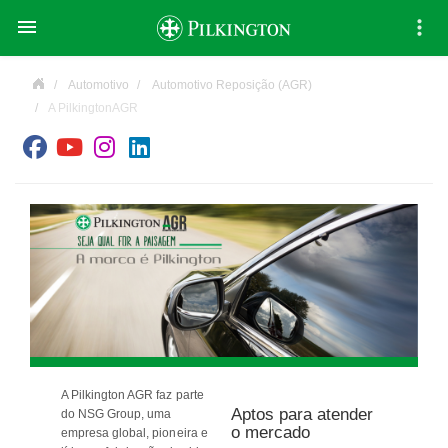

Automotivo
Automotivo Reposição (AGR)
A PilkingtonAGR
A Pilkington AGR faz parte
Aptos para atender
do NSG Group, uma
o mercado
empresa global, pioneira e