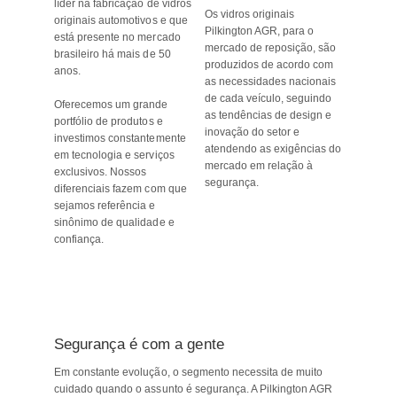
líder na fabricação de vidros
Os vidros originais
originais automotivos e que
Pilkington AGR, para o
está presente no mercado
mercado de reposição, são
brasileiro há mais de 50
produzidos de acordo com
anos.
as necessidades nacionais
de cada veículo, seguindo
Oferecemos um grande
as tendências de design e
portfólio de produtos e
inovação do setor e
investimos constantemente
atendendo as exigências do
em tecnologia e serviços
mercado em relação à
exclusivos. Nossos
segurança.
diferenciais fazem com que
sejamos referência e
sinônimo de qualidade e
confiança.
Possuímos
o
Segurança é com a gente
know
how
Em constante evolução, o segmento necessita de muito
cuidado quando o assunto é segurança. A Pilkington AGR
para,