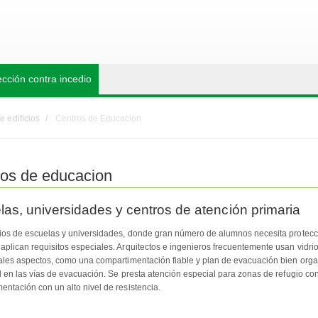
ección contra incedio
e edificios
Centros de Educacion
os de educacion
as, universidades y centros de atención primaria
cios de escuelas y universidades, donde gran número de alumnos necesita protec
aplican requisitos especiales. Arquitectos e ingenieros frecuentemente usan vidrio
tales aspectos, como una compartimentación fiable y plan de evacuación bien orga
ad en las vías de evacuación. Se presta atención especial para zonas de refugio con
entación con un alto nivel de resistencia.