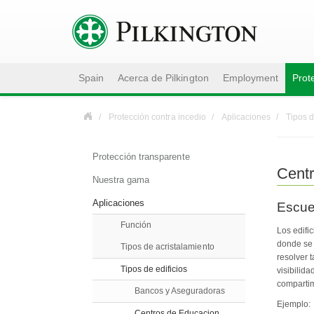
Spain
Acerca de Pilkington
Employment
Prot
Protección contra incedio
Aplicaciones
Tipos d
Protección transparente
Centr
Nuestra gama
Aplicaciones
Escuel
Función
Los edifi
donde se 
Tipos de acristalamiento
resolver 
Tipos de edificios
visibilid
compartim
Bancos y Aseguradoras
Ejemplo:
Centros de Educacion