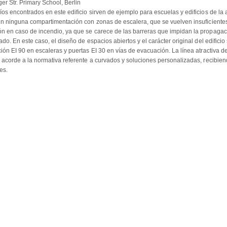
er Str. Primary School, Berlin
íos encontrados en este edificio sirven de ejemplo para escuelas y edificios de la 
sin ninguna compartimentación con zonas de escalera, que se vuelven insuficiente
n en caso de incendio, ya que se carece de las barreras que impidan la propagac
ado. En este caso, el diseño de espacios abiertos y el carácter original del edifici
ción EI 90 en escaleras y puertas EI 30 en vías de evacuación. La línea atractiva d
ó acorde a la normativa referente a curvados y soluciones personalizadas, recibien
es.