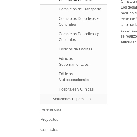
Christburg
Los desaf
Complejos de Transporte
pasillos 
Complejos Deportivos y
evacuació
Culturales
calor radi
sectoriza
Complejos Deportivos y
se realiz
Culturales
autoridad
Edificios de Oficinas
Edificios
Gubernamentales
Edificios
Mutiocupacionales
Hospitales y Clinicas
Soluciones Especiales
Referencias
Proyectos
Contactos