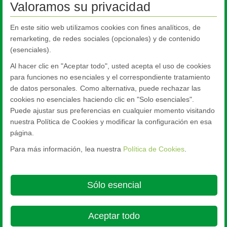
Valoramos su privacidad
En este sitio web utilizamos cookies con fines analíticos, de
remarketing, de redes sociales (opcionales) y de contenido
Fondo Europeo de Desarrollo Regional (FEDER)
(esenciales).
Programa de Reindustrialización y Fomento de la
Al hacer clic en "Aceptar todo", usted acepta el uso de cookies
Competitividad Industrial
para funciones no esenciales y el correspondiente tratamiento
de datos personales. Como alternativa, puede rechazar las
Proyecto estrategico de inversion industrial de Pilkington
cookies no esenciales haciendo clic en "Solo esenciales".
Automotive Spain
Puede ajustar sus preferencias en cualquier momento visitando
nuestra Política de Cookies y modificar la configuración en esa
página.
Para más información, lea nuestra
Política de Cookies
.
Nippon Sheet Glass Co., Ltd.
Head Office - 3-5-27 Mita Minato-ku Tokyo
Sólo esencial
About this site
Cookie Policy
Ethics and Compliance Hotline
Legal
Notice
Aviso de privacidad de NSG

Aceptar todo
© Copyright 2026