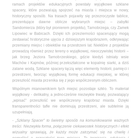
ramach projektów edukacyjnych powstały wyjątkowe szklane
spacery, które pozwalają spojrzeć na miasta i miejsca w nowy,
historyczny sposób. Na trasach pojawiły się przezroczyste tablice,
prezentujące dawne oblicze wybranych miejsc – zabytki
Sandomierza (który był pionierem projektu), Tarnobrzega, czy Zamek
Lipowiec w Babicach. Dzięki ich przezierności spacerujący mogą
zestawiać historyczne ujęcia z dzisiejszym krajobrazem, odkrywając
przemiany miejsc i obiektów na przestrzeni lat. Niektóre z projektów
prowadzą również przez tereny o wyjątkowej, nieoczywistej historii –
jak brzeg Jeziora Tarnobrzeskiego, gdzie kiedyś istniały wsie
Machów i Kajmów, później przekształcone w kopalnię siarki, a dziś
zalane wodą. Szklane spacery łączą więc elementy historii, pamięci i
przestrzeni, tworząc wyjątkową formę edukacji miejskiej, w której
przeszłość miasta przenika się z jego współczesnym obliczem.
Wspólnym mianownikiem tych miejsc pozostaje szkło. To materiał
wyjątkowy - delikatny, a jednocześnie niezwykle trwały, pozwalający
„wpisać” przeszłość we współczesny krajobraz miasta. Dzięki
transparentności tafle nie dominują przestrzeni, ale subtelnie ją
uzupełniają.
-
„Szklany Spacer” to świetny sposób na komunikowanie ważnych
treści. Niezwykła forma, połączenie ciekawostek historycznych i efekt
wizualny sprawiają, że każdy może zatrzymać się na chwilę i