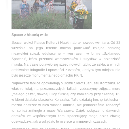
Spacer z historią w tle
Spacer wokół Pałacu Kultury i Nauki nabrał nowego wymiaru. Od 22
września na jego terenie można podziwiać kolejną odsłonę
niezwykłej ścieżki edukacyjnej – tym razem w formie „Szklanego
Spaceru”, która przenosi warszawiaków i turystów w przeszłość
miasta. Na trasie pojawiło się sześć nowych tablic ze szkła, a w nich
archiwalne fotografie i opowieści z czasów, kiedy w tym miejscu nie
było jeszcze monumentalnego gmachu PKiN.
Najnowsze tablice opowiadają o Domu Sierot i Januszu Korczaku. To
właśnie tutaj, na przezroczystych taflach, zobaczymy zdjęcia muru
„małego getta”, dawnej ulicy Śliskiej czy kamienicy przy Siennej 16,
w której działała placówka Korczaka. Tafle działają trochę jak lustra -
można dostrzec w nich własne odbicie, ale jednocześnie zobaczyć
to, co już zniknęło z mapy Warszawy. Dzięki połączeniu dawnych
obrazów ze współczesnym tłem, spacerujący mogą przez chwilę
doświadczyć, jak wyglądało to miejsce w minionych czasach.