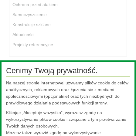
Ochrona przed atakiem
Samoczyszczenie
Konstrukcje szklane
Aktualności
Projekty referencyjne
Cenimy Twoją prywatność.
Na naszej stronie internetowej używamy plików cookie do celów
Ta treść jest niedostępna, ponieważ wymaga włączenia plików
cookie, które są obecnie zablokowane. Aby zmienić swoje
analitycznych, reklamowych oraz łączenia się z mediami
ustawienia, kliknij tutaj.
społecznościowymi (opcjonalnie) oraz tych niezbędnych do
prawidłowego działania podstawowych funkcji strony.
Ustawienia plików cookie.
Klikając „Akceptuję wszystko”, wyrażasz zgodę na
wykorzystywanie plików cookie i związane z tym przetwarzanie
Twoich danych osobowych.
Możesz także wyrazić zgodę na wykorzystywanie