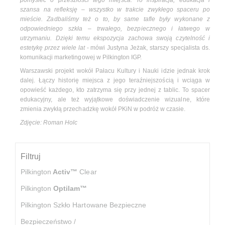
pomyśleć o przeszłości tego miejsca. To inspiracja, edukacja i
szansa na refleksję – wszystko w trakcie zwykłego spaceru po
mieście. Zadbaliśmy też o to, by same tafle były wykonane z
odpowiedniego szkła – trwałego, bezpiecznego i łatwego w
utrzymaniu. Dzięki temu ekspozycja zachowa swoją czytelność i
estetykę przez wiele lat
- mówi Justyna Jeżak, starszy specjalista ds.
komunikacji marketingowej w Pilkington IGP.
Warszawski projekt wokół Pałacu Kultury i Nauki idzie jednak krok
dalej. Łączy historię miejsca z jego teraźniejszością i wciąga w
opowieść każdego, kto zatrzyma się przy jednej z tablic. To spacer
edukacyjny, ale też wyjątkowe doświadczenie wizualne, które
zmienia zwykłą przechadzkę wokół PKiN w podróż w czasie.
Zdjęcie: Roman Holc
Filtruj
Pilkington
Activ™
Clear
Pilkington
Optilam™
Pilkington Szkło Hartowane Bezpieczne
Bezpieczeństwo /