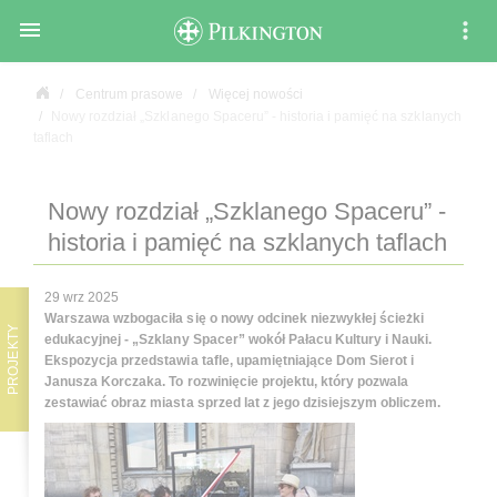

Centrum prasowe
Więcej nowości
Nowy rozdział „Szklanego Spaceru” - historia i pamięć na szklanych
taflach
Nowy rozdział „Szklanego Spaceru” -
historia i pamięć na szklanych taflach
29 wrz 2025
Warszawa wzbogaciła się o nowy odcinek niezwykłej ścieżki
PROJEKTY
edukacyjnej - „Szklany Spacer” wokół Pałacu Kultury i Nauki.
Ekspozycja przedstawia tafle, upamiętniające Dom Sierot i
Janusza Korczaka. To rozwinięcie projektu, który pozwala
zestawiać obraz miasta sprzed lat z jego dzisiejszym obliczem.