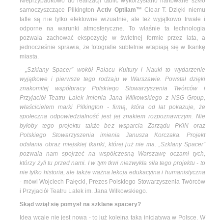
Nieprzypadkowo do realizacji tablic wykorzystano hartowane szkło
samoczyszczące Pilkington
Activ Optilam™
Clear T. Dzięki niemu
tafle są nie tylko efektowne wizualnie, ale też wyjątkowo trwałe i
odporne na warunki atmosferyczne. To właśnie ta technologia
pozwala zachować ekspozycję w świetnej formie przez lata, a
jednocześnie sprawia, że fotografie subtelnie wtapiają się w tkankę
miasta.
-
„Szklany Spacer” wokół Pałacu Kultury i Nauki to wydarzenie
wyjątkowe i pierwsze tego rodzaju w Warszawie. Powstał dzięki
znakomitej współpracy Polskiego Stowarzyszenia Twórców i
Przyjaciół Teatru Lalek imienia Jana Wilkowskiego z NSG Group,
właścicielem marki Pilkington - firmą, która od lat pokazuje, że
społeczna odpowiedzialność jest jej znakiem rozpoznawczym. Nie
byłoby tego projektu także bez wsparcia Zarządu PKiN oraz
Polskiego Stowarzyszenia imienia Janusza Korczaka. Projekt
odsłania obraz miejskiej tkanki, której już nie ma. „Szklany Spacer”
pozwala nam spojrzeć na współczesną Warszawę oczami tych,
którzy żyli tu przed nami. I w tym tkwi niezwykła siła tego projektu - to
nie tylko historia, ale także ważna lekcja edukacyjna i humanistyczna
- mówi Wojciech Pałęcki, Prezes Polskiego Stowarzyszenia Twórców
i Przyjaciół Teatru Lalek im. Jana Wilkowskiego.
Skąd wziął się pomysł na szklane spacery?
Idea wcale nie jest nowa - to już kolejna taka inicjatywa w Polsce. W