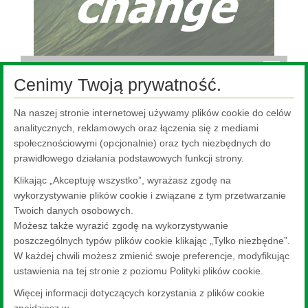
Deliver change poprzez nasze procesy produkcyjne
Cenimy Twoją prywatność.
Na naszej stronie internetowej używamy plików cookie do celów
makechange™
analitycznych, reklamowych oraz łączenia się z mediami
Embrace change
społecznościowymi (opcjonalnie) oraz tych niezbędnych do
prawidłowego działania podstawowych funkcji strony.
Design for change
Klikając „Akceptuję wszystko”, wyrażasz zgodę na
Deliver change
wykorzystywanie plików cookie i związane z tym przetwarzanie
Szkło o niskim śladzie węglowym
Twoich danych osobowych.
Możesz także wyrazić zgodę na wykorzystywanie
renewglass
poszczególnych typów plików cookie klikając „Tylko niezbędne”.
Deklaracje Środowiskowe Produktów (EPD)
W każdej chwili możesz zmienić swoje preferencje, modyfikując
ustawienia na tej stronie z poziomu Polityki plików cookie.
Więcej informacji dotyczących korzystania z plików cookie