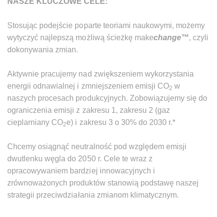
NASZE KLUCZOWE CELE:
Stosując podejście poparte teoriami naukowymi, możemy
wytyczyć najlepszą możliwą ścieżkę make
change™
, czyli
dokonywania zmian.
Aktywnie pracujemy nad zwiększeniem wykorzystania
energii odnawialnej i zmniejszeniem emisji CO
w
2
naszych procesach produkcyjnych. Zobowiązujemy się do
ograniczenia emisji z zakresu 1, zakresu 2 (gaz
cieplarniany CO
e) i zakresu 3 o 30% do 2030 r.*
2
Chcemy osiągnąć neutralność pod względem emisji
dwutlenku węgla do 2050 r. Cele te wraz z
opracowywaniem bardziej innowacyjnych i
zrównoważonych produktów stanowią podstawę naszej
strategii przeciwdziałania zmianom klimatycznym.