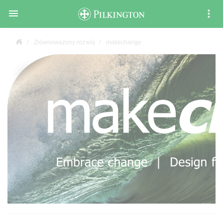

Zrównoważony rozwój
makechange