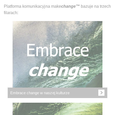
Platforma komunikacyjna make
change™
bazuje na trzech
filarach:
Embrace change w naszej kulturze