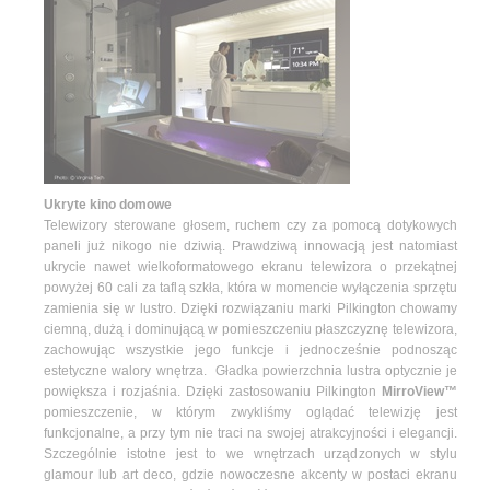
Ukryte kino domowe
Telewizory sterowane głosem, ruchem czy za pomocą dotykowych
paneli już nikogo nie dziwią. Prawdziwą innowacją jest natomiast
ukrycie nawet wielkoformatowego ekranu telewizora o przekątnej
powyżej 60 cali za taflą szkła, która w momencie wyłączenia sprzętu
zamienia się w lustro. Dzięki rozwiązaniu marki Pilkington chowamy
ciemną, dużą i dominującą w pomieszczeniu płaszczyznę telewizora,
zachowując wszystkie jego funkcje i jednocześnie podnosząc
estetyczne walory wnętrza. Gładka powierzchnia lustra optycznie je
powiększa i rozjaśnia. Dzięki zastosowaniu Pilkington
MirroView™
pomieszczenie, w którym zwykliśmy oglądać telewizję jest
funkcjonalne, a przy tym nie traci na swojej atrakcyjności i elegancji.
Szczególnie istotne jest to we wnętrzach urządzonych w stylu
glamour lub art deco, gdzie nowoczesne akcenty w postaci ekranu