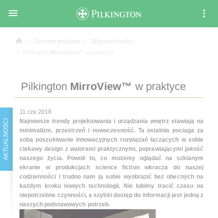

Centrum prasowe
Więcej nowości
Pilkington
MirroView™
w praktyce
Pilkington
MirroView™
w praktyce
11 cze 2018
Najnowsze trendy projektowania i urządzania wnętrz stawiają na
AKTUALNOŚCI
minimalizm, przestrzeń i nowoczesność. Ta ostatnia pociąga za
sobą poszukiwanie innowacyjnych rozwiązań łączących w sobie
ciekawy design z walorami praktycznymi, poprawiającymi jakość
naszego życia. Powoli to, co możemy oglądać na szklanym
ekranie w produkcjach science fiction wkracza do naszej
codzienności i trudno nam ją sobie wyobrazić bez obecnych na
każdym kroku nowych technologii. Nie lubimy tracić czasu na
niepotrzebne czynności, a szybki dostęp do informacji jest jedną z
naszych podstawowych potrzeb.