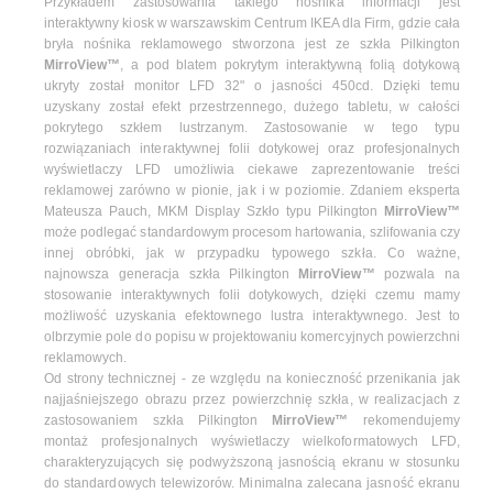
Przykładem zastosowania takiego nośnika informacji jest
interaktywny kiosk w warszawskim Centrum IKEA dla Firm, gdzie cała
bryła nośnika reklamowego stworzona jest ze szkła Pilkington
MirroView™
, a pod blatem pokrytym interaktywną folią dotykową
ukryty został monitor LFD 32" o jasności 450cd. Dzięki temu
uzyskany został efekt przestrzennego, dużego tabletu, w całości
pokrytego szkłem lustrzanym. Zastosowanie w tego typu
rozwiązaniach interaktywnej folii dotykowej oraz profesjonalnych
wyświetlaczy LFD umożliwia ciekawe zaprezentowanie treści
reklamowej zarówno w pionie, jak i w poziomie. Zdaniem eksperta
Mateusza Pauch, MKM Display Szkło typu Pilkington
MirroView™
może podlegać standardowym procesom hartowania, szlifowania czy
innej obróbki, jak w przypadku typowego szkła. Co ważne,
najnowsza generacja szkła Pilkington
MirroView™
pozwala na
stosowanie interaktywnych folii dotykowych, dzięki czemu mamy
możliwość uzyskania efektownego lustra interaktywnego. Jest to
olbrzymie pole do popisu w projektowaniu komercyjnych powierzchni
reklamowych.
Od strony technicznej - ze względu na konieczność przenikania jak
najjaśniejszego obrazu przez powierzchnię szkła, w realizacjach z
zastosowaniem szkła Pilkington
MirroView™
rekomendujemy
montaż profesjonalnych wyświetlaczy wielkoformatowych LFD,
charakteryzujących się podwyższoną jasnością ekranu w stosunku
do standardowych telewizorów. Minimalna zalecana jasność ekranu