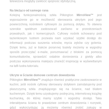
telewizora mogłyby zakłócić spójność stylistyczną.
Na bieżąco od samego rana
Kolejną funkcjonalnością szkła Pilkington
MirroView™
jest
wyposażenie go w możliwość sterowania ukrytym pod jego
powierzchnią nośnikiem cyfrowym za pomocą dotyku. To otwiera
szerokie spektrum zastosowań zarówno w przestrzeniach
prywatnych, jak i komercyjnych. Cyfrowy nośnik schowany pod
łazienkowym lustrem pozwala nam uzyskać szybki dostęp do
informacji podczas suszenia włosów, mycia zębów czy golenia.
Dzięki temu, już w trakcie porannej toalety możemy w wygodny
sposób przeczytać e-maile, porozmawiać z bliskimi za pomocą
komunikatorów, sprawdzić ostatnie doniesienia z giełdy albo
podczas wykonywania makijażu znaleźć inspirację w wyświetlanym
na tafli lustra tutorialu.
Ukryte w ścianie domowe centrum dowodzenia
Pilkington
MirroView™
znajduje również praktyczne zastosowanie w
kuchni, jeśli nośnik cyfrowy sterowany dotykiem zainstalujemy pod
płaszczyzną szkła znajdującego się na ścianie, nad blatem
kuchennym. Dzięki temu uzyskujemy podręczną, internetową książkę
kucharską, do której mamy szybki i wygodny dostęp. Taka
interaktywna ściana to prawdziwe centrum dowodzenia i rozrywki,
gdyż wykorzystując ją możemy również zrobić zakupy w