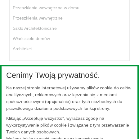
Przeszklenia wewnętrzne w domu
Przeszklenia wewnętrzne
Szkło Architektoniczne
Właściciele domów
Architekci
Cenimy Twoją prywatność.
Ta treść jest niedostępna, ponieważ wymaga włączenia plików
Na naszej stronie internetowej używamy plików cookie do celów
cookie, które są obecnie zablokowane. Aby zmienić swoje
analitycznych, reklamowych oraz łączenia się z mediami
ustawienia, kliknij tutaj.
społecznościowymi (opcjonalnie) oraz tych niezbędnych do
prawidłowego działania podstawowych funkcji strony.
Ustawienia plików cookie.
Klikając „Akceptuję wszystko”, wyrażasz zgodę na
wykorzystywanie plików cookie i związane z tym przetwarzanie
Twoich danych osobowych.
Możesz także wyrazić zgodę na wykorzystywanie