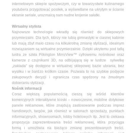
internetowym sklepie spożywczym, czy w towarzystwie kulinarnego
youtubera przygotować posiłek, a wyświetlane na ukrytym w ścianie
ekranie seriale, urozmaicą nam nudne krojenie sałatki.
Wirtualny stylista
Najnowsze technologie wkradły się również do sklepowych
przymierzalni. Dla tych, którzy nie lubią gimnastyki w ciasnej kabinie
lub mają zbyt mało czasu na kilkukrotną zmianę stylizacji, idealnym
rozwiązaniem są wirtualne przymierzalnie. Dzięki ukrytemu pod taflą
lustra ze szkła Pilkington MirroView™ cyfrowemu nośnikowi oraz
kamerze z czujnikami 3D, na odbijającą się w lustrze sylwetkę
„zakłada” się dostępne w wirtualnej sklepowej bazie ubrania, bez
wysiłku i w bardzo krótkim czasie. Pozwala to na szybkie podjęcie
zakupowych decyzji i ogranicza czas spędzony na żmudnym
dobieraniu stylizacji.
Nośnik informacji
Coraz większą popularnością cieszą się wśród klientów
komercyjnych interaktywne kioski – nowoczesne, mobilne dotykowe
panele reklamowe, które znajdują zastosowanie podczas imprez
handlowych, targów, jak również w salonach sprzedaży, punktach
informacyjnych, showroomach, lobby hotelowych itp. Jest to ciekawa
propozycja zaprezentowania treści reklamowej, która przyciąga
formą i umożliwia na bieżąco zmianę prezentowanych treści.