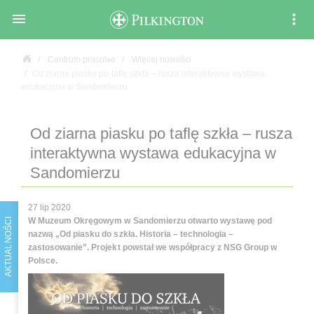

Centrum prasowe
Więcej nowości
Od ziarna piasku po taflę szkła – rusza interaktywna wystawa
edukacyjna w Sandomierzu
Od ziarna piasku po taflę szkła – rusza
interaktywna wystawa edukacyjna w
Sandomierzu
27 lip 2020
W Muzeum Okręgowym w Sandomierzu otwarto wystawę pod
AKTUALNOŚCI
nazwą „Od piasku do szkła. Historia – technologia –
zastosowanie”. Projekt powstał we współpracy z NSG Group w
Polsce.