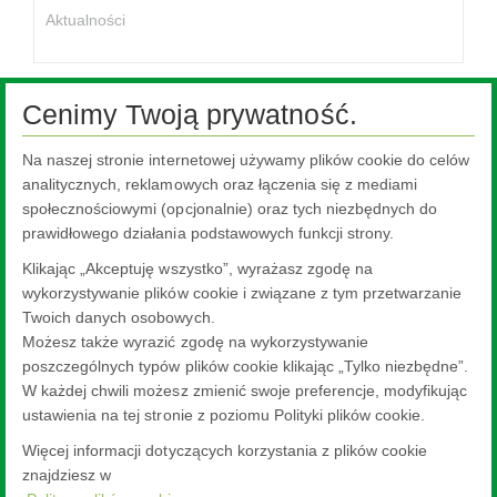
Aktualności
Cenimy Twoją prywatność.
Na naszej stronie internetowej używamy plików cookie do celów
Ta treść jest niedostępna, ponieważ wymaga włączenia plików
cookie, które są obecnie zablokowane. Aby zmienić swoje
analitycznych, reklamowych oraz łączenia się z mediami
ustawienia, kliknij tutaj.
społecznościowymi (opcjonalnie) oraz tych niezbędnych do
prawidłowego działania podstawowych funkcji strony.
Ustawienia plików cookie.
Klikając „Akceptuję wszystko”, wyrażasz zgodę na
wykorzystywanie plików cookie i związane z tym przetwarzanie
Twoich danych osobowych.
Możesz także wyrazić zgodę na wykorzystywanie
poszczególnych typów plików cookie klikając „Tylko niezbędne”.
W każdej chwili możesz zmienić swoje preferencje, modyfikując
ustawienia na tej stronie z poziomu Polityki plików cookie.
Więcej informacji dotyczących korzystania z plików cookie
znajdziesz w