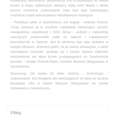
edukacyjny. Mieszkańcy Sandomierza oraz przybywający do miasta
turyści w ciągu najbliższych miesięcy będą mieli okazję z bliska
poznać codzienne zastosowanie szkła oraz jego zadziwiające
możliwości dzięki wykorzystaniu interaktywnych rozwiązań.
–
Produkcja szkła w Sandomierzu ma bogatą i ciekawą historię.
Chcąc pokazać ją w możliwie najbardziej interesujący sposób,
nawiązaliśmy współpracę z NSG Group – jednym z najbardziej
znaczących producentów szkła na świecie i największych
pracodawców w regionie. Jest to pierwsza tego typu wystawa w
naszym Muzeum. Jesteśmy pewni, że jej walory edukacyjne, a także
interaktywny charakter, spotkają się z bardzo dobrym odbiorem
mieszkańców, ale także licznie przybywających do Sandomierza
turystów
– dodaje Dominik Płaza, Dyrektor Muzeum Okręgowego w
Sandomierzu.
Ekspozycja „Od piasku do szkła. Historia – technologia –
zastosowanie” jest dostępna dla zwiedzających od lipca do grudnia
bieżącego roku w Galerii Muzeum Okręgowego na Zamku
Królewskim w Sandomierzu.
Filtruj