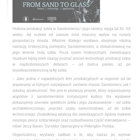
Historia produkcji szkła w Sandomierzu i jego okolicy sięga lat 30. XX
wieku. Jej rozkwit od zawsze miał znaczny wpływ na rozwój
gospodarczy miasta. Właśnie dlatego wystawa obejmuje istotną
narrację historyczną pomiędzy Sandomierzem, a zlokalizowaną na
jego terenie hutą szkła. Poza rysem historycznym, zwiedzający
muzeum będą mieli okazję poznać proces technologii produkcji szkła
w najdrobniejszych detalach – od ziarna piasku aż po
wysokoprzetworzoną taflę szkła.
–
Jako jedna z największych firm produkcyjnych w regionie od lat
wspieramy w różnych inicjatywach zarówno miasto Sandomierz, jak i
lokalną społeczność. Nie jest to pierwszy projekt, który organizujemy
wspólnie z sandomierskimi instytucjami kultury. Na wystawie
pokazujemy szerokie spektrum szkła i jego zastosowanie – od szkła
architektonicznego, poprzez szyby samochodowe, aż do szkła
technicznego. Dodatkową atrakcją dla zwiedzających będzie makieta
naszego pieca szklarskiego oraz rozbudowana część interaktywna
–
mówi Jerzy Baran, Dyrektor Operacyjny w Pilkington Polska.
Organizatorzy wystawy zadbali o to, aby nadać jej wymiar