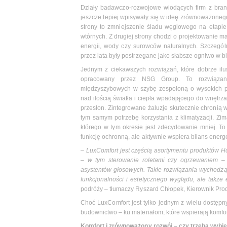
Działy badawczo-rozwojowe wiodących firm z bran
jeszcze lepiej wpisywały się w ideę zrównoważoneg
strony to zmniejszenie śladu węglowego na etapie
wtórnych. Z drugiej strony chodzi o projektowanie 
energii, wody czy surowców naturalnych. Szczególn
przez lata były postrzegane jako słabsze ogniwo w bi
Jednym z ciekawszych rozwiązań, które dobrze ilus
opracowany przez NSG Group. To rozwiązanie
międzyszybowych w szybę zespoloną o wysokich par
nad ilością światła i ciepła wpadającego do wnętr
przesłon. Zintegrowane żaluzje skutecznie chronią
tym samym potrzebę korzystania z klimatyzacji. Zim
którego w tym okresie jest zdecydowanie mniej. To
funkcję ochronną, ale aktywnie wspiera bilans energe
–
LuxComfort jest częścią asortymentu produktów 
– w tym sterowanie roletami czy ogrzewaniem – z
asystentów głosowych. Takie rozwiązania wychodzą 
funkcjonalności i estetycznego wyglądu, ale także 
podróży – tłumaczy Ryszard Chłopek, Kierownik Prod
Choć LuxComfort jest tylko jednym z wielu dostęp
budownictwo – ku materiałom, które wspierają komfo
Komfort i zrównoważony rozwój – czy trzeba wybi