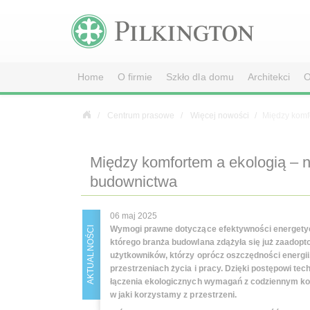
Home
O firmie
Szkło dla domu
Architekci
O
Centrum prasowe
Więcej nowości
Między komf
Między komfortem a ekologią –
budownictwa
06 maj 2025
Wymogi prawne dotyczące efektywności energetyc
AKTUALNOŚCI
którego branża budowlana zdążyła się już zaadop
użytkowników, którzy oprócz oszczędności energi
przestrzeniach życia i pracy. Dzięki postępowi t
łączenia ekologicznych wymagań z codziennym kom
w jaki korzystamy z przestrzeni.