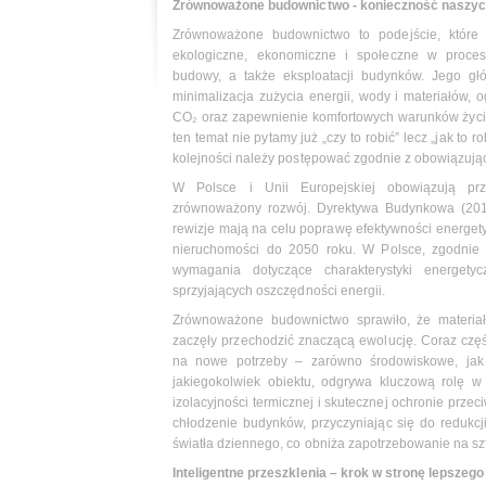
Zrównoważone budownictwo - konieczność naszy
Zrównoważone budownictwo to podejście, które i
ekologiczne, ekonomiczne i społeczne w procesi
budowy, a także eksploatacji budynków. Jego gł
minimalizacja zużycia energii, wody i materiałów, o
CO₂ oraz zapewnienie komfortowych warunków życ
ten temat nie pytamy już „czy to robić” lecz „jak to r
kolejności należy postępować zgodnie z obowiązują
W Polsce i Unii Europejskiej obowiązują prz
zrównoważony rozwój. Dyrektywa Budynkowa (2010
rewizje mają na celu poprawę efektywności energety
nieruchomości do 2050 roku. W Polsce, zgodnie
wymagania dotyczące charakterystyki energety
sprzyjających oszczędności energii.
Zrównoważone budownictwo sprawiło, że materia
zaczęły przechodzić znaczącą ewolucję. Coraz częśc
na nowe potrzeby – zarówno środowiskowe, jak 
jakiegokolwiek obiektu, odgrywa kluczową rolę 
izolacyjności termicznej i skutecznej ochronie prz
chłodzenie budynków, przyczyniając się do redukc
światła dziennego, co obniża zapotrzebowanie na sz
Inteligentne przeszklenia – krok w stronę lepszego 