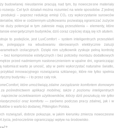
ży budowlanej nieustannie pracują nad tym, by nowoczesne materiały
o rozwoju. Cel tych działań można rozumieć na wiele sposobów. Z jednej
 produkcji – poprzez redukcję emisji CO₂ czy wykorzystanie surowców
materiałów, które w codziennym użytkowaniu pozwalają ograniczać zużycie
ie duży potencjał w tym zakresie mają przeszklenia – elementy, które
lansie energetycznym budynków, dziś coraz częściej stają się ich atutem.
truje to podejście, jest LuxComfort – system inteligentnych przeszkleń
, polegające na wbudowaniu sterowanych elektrycznie żaluzji
ametrach izolacyjnych. Dzięki nim użytkownik zyskuje pełną kontrolę
za – bez kompromisów estetycznych i bez potrzeby montażu dodatkowych
 wnętrze przed nadmiernym nasłonecznieniem w upalne dni, ograniczając
ą natomiast warto je unosić, aby w pełni wykorzystać naturalne światło,
 przykład innowacyjnego rozwiązania szklanego, które nie tylko spełnia
tyczny budynku – i to przez cały rok.
HomeComfort, które umożliwiają zdalne zarządzanie komfortem domowym
a pośrednictwem aplikacji mobilnej, także z poziomu inteligentnych
naprzeciw oczekiwaniom użytkowników, którzy dziś poszukują nie tylko
elastyczności oraz komfortu
— zarówno podczas pracy zdalnej, jak i w
uktów o wartości dodanej, Pilkington Polska.
nych rozwiązań, dobrze pokazuje, w jakim kierunku zmierza nowoczesne
rt życia, jednocześnie ograniczając wpływ na środowisko.
erać?