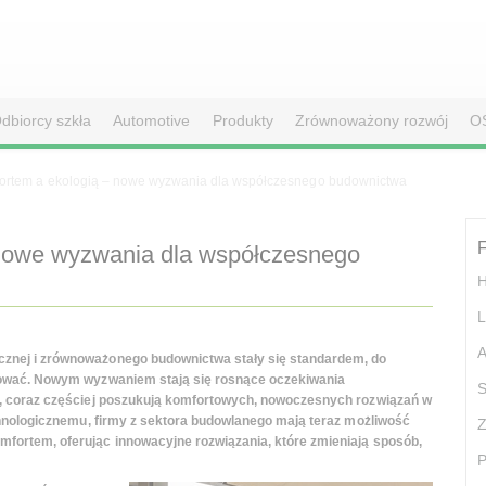
dbiorcy szkła
Automotive
Produkty
Zrównoważony rozwój
O
ortem a ekologią – nowe wyzwania dla współczesnego budownictwa
F
 nowe wyzwania dla współczesnego
L
A
znej i zrównoważonego budownictwa stały się standardem, do
tować. Nowym wyzwaniem stają się rosnące oczekiwania
S
i, coraz częściej poszukują komfortowych, nowoczesnych rozwiązań w
echnologicznemu, firmy z sektora budowlanego mają teraz możliwość
Z
fortem, oferując innowacyjne rozwiązania, które zmieniają sposób,
P