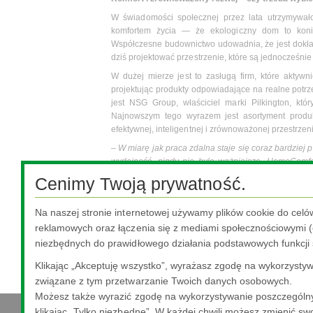
W świadomości społecznej przez lata utrzymywało
komfortem życia — że ekologiczny dom to konie
Współczesne budownictwo udowadnia, że jest dokła
dziś projektować przestrzenie, które są jednocześni
W dużej mierze jest to zasługą firm, które aktyw
projektując produkty odpowiadające na realne pot
jest NSG Group, właściciel marki Pilkington, któr
Najnowszym tego wyrazem jest asortyment prod
efektywnej, inteligentnej i zrównoważonej przestrze
–
W miarę jak praca zdalna staje się coraz bardzie
wydajność, nigdy nie było ważniejsze. HomeComfort
szklane, które sprawiają, że przestrzenie mieszka
Cenimy Twoją prywatność.
przekonuje Alderlan Vitalino, Global VA i Marketing 
Dzięki takim inicjatywom coraz wyraźniej widać, że
Na naszej stronie internetowej używamy plików cookie do celó
które – przy odpowiednim podejściu – mogą się wz
reklamowych oraz łączenia się z mediami społecznościowymi (o
HomeComfort, jeszcze mocniej koncentrując się
niezbędnych do prawidłowego działania podstawowych funkcji 
budownictwa na środowisko.
Klikając „Akceptuję wszystko”, wyrażasz zgodę na wykorzystywa
związane z tym przetwarzanie Twoich danych osobowych.
Możesz także wyrazić zgodę na wykorzystywanie poszczególny
klikając „Tylko niezbędne”. W każdej chwili możesz zmienić swo