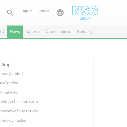


English
Polska
SD
News
Kariera
Dane osobowe
Kontakty
iltruj
HomeComfort
uxComfort
ktualności
zkło Architektoniczne
równoważony rozwój
rodukty i usługi