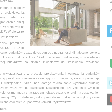
ch czasów
A
ntegruje aspekty
W
e projektowania,
ównym celem jest
graniczenie emisji
ia. W rozmowie na
obić?”. W pierwszej
cymi przepisami.
episy promujące
/31/UE) oraz jej
cznej budynków, dążąc do osiągnięcia neutralności klimatycznej sektora
 z Ustawą z dnia 7 lipca 1994 r. – Prawo budowlane, wprowadzono
cznej budynków, co skłania inwestorów do stosowania rozwiązań
ły wykorzystywane w procesie projektowania i wznoszenia budynków
iej projektanci i inwestorzy sięgają po rozwiązania, które odpowiadają
i funkcjonalne. Szkło, bez którego trudno sobie wyobrazić budowę
w zrównoważonym budownictwie. Nowoczesne przeszklenia o wysokiej
eciwsłonecznej mogą znacząco zmniejszyć zużycie energii na ogrzewanie i
ji emisji CO₂. Dodatkowo, szkło pozwala na maksymalne wykorzystanie
tuczne oświetlenie i poprawia komfort użytkowników.
jutra