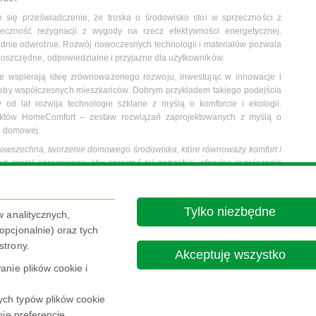
 się przeświadczenie, że troska o środowisko stoi w sprzeczności z
czność rezygnacji z wygody na rzecz efektywności energetycznej.
dnie odwrotnie. Rozwój nowoczesnych technologii i materiałów pozwala
e oszczędne, odpowiedzialne i przyjazne dla użytkowników.
nie wspierają ideę zrównoważonego rozwoju, inwestując w innowacje i
rzeby współczesnych mieszkańców. Dobrym przykładem takiego podejścia
y od lat rozwija technologie szklane z myślą o komforcie i ekologii.
uktów HomeComfort – zestaw rozwiązań zaprojektowanych z myślą o
ni domowej.
j powszechna, tworzenie domowego środowiska, które równoważy komfort i
 został opracowany, aby sprostać tej potrzebie, oferując rozwiązania
lne i robocze są bardziej komfortowe, energooszczędne i elastyczne
–
Director Europe, Architectural Glass, NSG Group.
 komfort i zrównoważony rozwój nie są alternatywami, lecz wartościami,
Tylko niezbędne
w analitycznych,
ajemnie wzmacniać. NSG Group już dziś zapowiada rozszerzenie oferty
pcjonalnie) oraz tych
 na poprawie jakości życia przy jednoczesnym ograniczaniu wpływu
strony.
Akceptuję wszystko
nie plików cookie i
ch typów plików cookie
je preferencje,