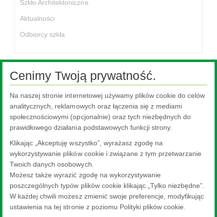
Szkło Architektoniczne
Aktualności
Odbiorcy szkła
Cenimy Twoją prywatność.
Ta treść jest niedostępna, ponieważ wymaga włączenia plików
Na naszej stronie internetowej używamy plików cookie do celów
cookie, które są obecnie zablokowane. Aby zmienić swoje
analitycznych, reklamowych oraz łączenia się z mediami
ustawienia, kliknij tutaj.
społecznościowymi (opcjonalnie) oraz tych niezbędnych do
prawidłowego działania podstawowych funkcji strony.
Ustawienia plików cookie.
Klikając „Akceptuję wszystko”, wyrażasz zgodę na
wykorzystywanie plików cookie i związane z tym przetwarzanie
Twoich danych osobowych.
Możesz także wyrazić zgodę na wykorzystywanie
poszczególnych typów plików cookie klikając „Tylko niezbędne”.
W każdej chwili możesz zmienić swoje preferencje, modyfikując
ustawienia na tej stronie z poziomu Polityki plików cookie.