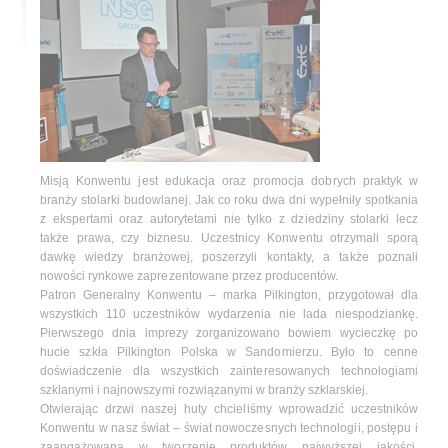
Misją Konwentu jest edukacja oraz promocja dobrych praktyk w
branży stolarki budowlanej. Jak co roku dwa dni wypełniły spotkania
z ekspertami oraz autorytetami nie tylko z dziedziny stolarki lecz
także prawa, czy biznesu. Uczestnicy Konwentu otrzymali sporą
dawkę wiedzy branżowej, poszerzyli kontakty, a także poznali
nowości rynkowe zaprezentowane przez producentów.
Patron Generalny Konwentu – marka Pilkington, przygotował dla
wszystkich 110 uczestników wydarzenia nie lada niespodziankę.
Pierwszego dnia imprezy zorganizowano bowiem wycieczkę po
hucie szkła Pilkington Polska w Sandomierzu. Było to cenne
doświadczenie dla wszystkich zainteresowanych technologiami
szklanymi i najnowszymi rozwiązanymi w branży szklarskiej.
Otwierając drzwi naszej huty chcieliśmy wprowadzić uczestników
Konwentu w nasz świat – świat nowoczesnych technologii, postępu i
zaangażowana w tworzenie produktów najwyższej jakości,