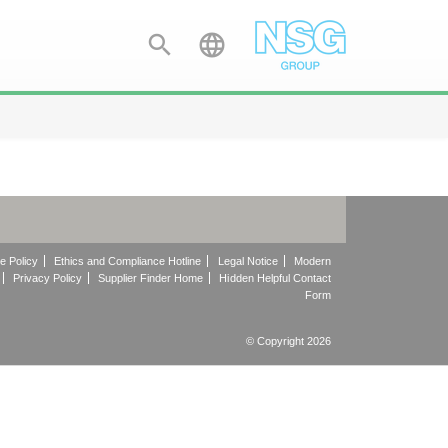


e Policy
Ethics and Compliance Hotline
Legal Notice
Modern
Privacy Policy
Supplier Finder Home
Hidden Helpful Contact
Form
© Copyright 2026