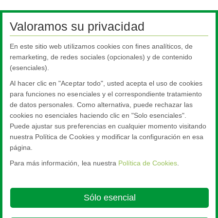
Downloads
Valoramos su privacidad
En este sitio web utilizamos cookies con fines analíticos, de
remarketing, de redes sociales (opcionales) y de contenido
(esenciales).
Al hacer clic en "Aceptar todo", usted acepta el uso de cookies
para funciones no esenciales y el correspondiente tratamiento
de datos personales. Como alternativa, puede rechazar las
Achieving BREEAM with glazing
cookies no esenciales haciendo clic en "Solo esenciales".
Puede ajustar sus preferencias en cualquier momento visitando
nuestra Política de Cookies y modificar la configuración en esa
página.
Para más información, lea nuestra
Política de Cookies
.
Nippon Sheet Glass Co., Ltd.
Head Office - 3-5-27 Mita Minato-ku Tokyo
Sólo esencial
About this site
Cookie Policy
Ethics and Compliance Hotline
Legal
Notice
Aviso de privacidad de NSG