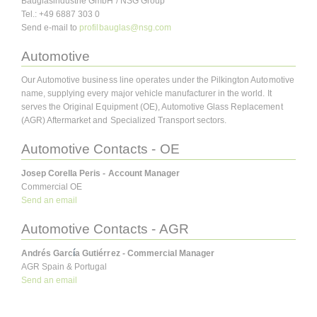
Bauglasindustrie GmbH / NSG Group
Tel.: +49 6887 303 0
Send e-mail to
profilbauglas@nsg.com
Automotive
Our Automotive business line operates under the Pilkington Automotive
name, supplying every major vehicle manufacturer in the world. It
serves the Original Equipment (OE), Automotive Glass Replacement
(AGR) Aftermarket and Specialized Transport sectors.
Automotive Contacts - OE
Josep Corella Peris - Account Manager
Commercial OE
Send an email
Automotive Contacts - AGR
Andrés Garc
í
a Gutiérrez - Commercial Manager
AGR Spain & Portugal
Send an email