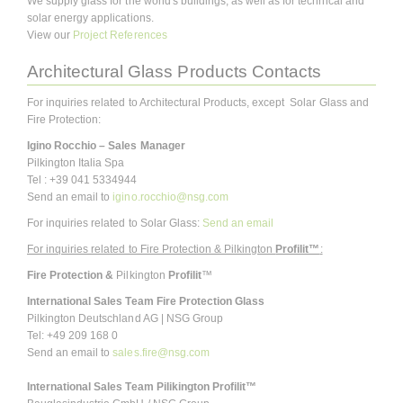
We supply glass for the world's buildings, as well as for technical and
solar energy applications.
View our
Project References
Architectural Glass Products Contacts
For inquiries related to Architectural Products, except Solar Glass and
Fire Protection:
Igino Rocchio – Sales Manager
Pilkington Italia Spa
Tel : +39 041 5334944
Send an email to
igino.rocchio@nsg.com
For inquiries related to Solar Glass:
Send an email
For inquiries related to Fire Protection & Pilkington
Profilit™
:
Fire Protection &
Pilkington
Profilit
™
International Sales Team Fire Protection Glass
Pilkington Deutschland AG | NSG Group
Tel: +49 209 168 0
Send an email to
sales.fire@nsg.com
International Sales Team Pilikington Profilit™