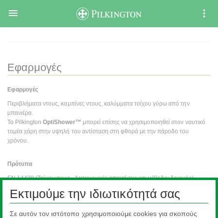

Εφαρμογές
Εφαρμογές
Περιβλήματα ντους, καμπίνες ντους, καλύμματα τοίχου γύρω από την
μπανιέρα.
Το Pilkington
OptiShower™
μπορεί επίσης να χρησιμοποιηθεί στον ναυτικό
τομέα χάρη στην υψηλή του αντίσταση στη φθορά με την πάροδο του
χρόνου.
Πρότυπα
EN 14428 (Τοίχοι ντους - Λειτουργικές απαιτήσεις και μέθοδοι δοκιμής).
EN 1096-2 (Κατηγορία Α – Υαλοπίνακες για κτίρια - Επιστρωμένοι
Εκτιμούμε την ιδιωτικότητά σας
Υαλοπίνακες).
Σε αυτόν τον ιστότοπο χρησιμοποιούμε cookies για σκοπούς