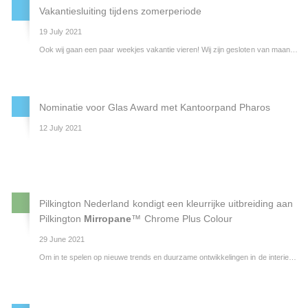
Vakantiesluiting tijdens zomerperiode
19 July 2021
Ook wij gaan een paar weekjes vakantie vieren! Wij zijn gesloten van maandag 2 augustus t/m vrijdag 20 augustus (week 31 t/m week 33). Vestiging Heerenveen is in week 33 telefonisch bereikbaar maar er zijn die week nog geen glasleveringen.
Nominatie voor Glas Award met Kantoorpand Pharos
12 July 2021
Op 16 september 2021 reikt Bouwend Nederland Vakgroep GLAS voor de tiende keer de Glas Award uit. De jury heeft uit de 24 inzendingen vijf projecten genomineerd waarbij kantoorgebouw Pharos te Hoofddorp (door Pilkington Nederland ingestuurd) ook één van de 5 genomineerden is.
Pilkington Nederland kondigt een kleurrijke uitbreiding aan
Pilkington
Mirropane
™ Chrome Plus Colour
29 June 2021
Om in te spelen op nieuwe trends en duurzame ontwikkelingen in de interieurmarkt heeft Pilkington Nederland recentelijk haar Pilkington