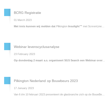
BCRG Registratie
01 March 2023
Met trots kunnen wij melden dat
Pilkington
Insulight™
met ScreenLine®
van
Webinar levenscyclusanalyse
23 February 2023
Op donderdag 2 maart a.s. organiseert SGS Search een Webinar over de rol van levenscyclusanalyse (LCA) binnen de circulaire economie. Tijdens deze informatieve digitale bijeenkomst, zal onze Sustainability Coördinator Gerrit Maring toelichten hoe wij dit toepassen binnen onze eigen bedrijfsvoering.
Pilkington Nederland op Bouwbeurs 2023
17 January 2023
Van 6 t/m 10 februari 2023 presenteert de glasbranche zich op de BouwBeurs in de jaarbeurs te Utrecht. Zo organiseerd Vakgroep Glas het GlasPlein waarbij de verschillende mogelijkheden en aspecten van glas worden gepromoot.