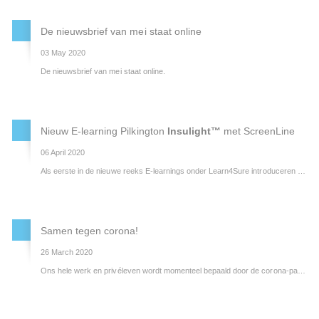
De nieuwsbrief van mei staat online
03 May 2020
De nieuwsbrief van mei staat online.
Nieuw E-learning Pilkington
Insulight™
met ScreenLine
06 April 2020
Als eerste in de nieuwe reeks E-learnings onder Learn4Sure introduceren wij Pilkington
Samen tegen corona!
26 March 2020
Ons hele werk en privéleven wordt momenteel bepaald door de corona-pandemie en de bijbehorende beperkingen en uitdagingen.