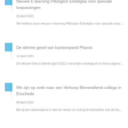
Nieuwe E-learning Pilkington Enkelglas voor speciale
toepassingen
20 April 2021
We hebben onze nieuwe e-learning Pilkington Enkelglas voor speciale toepassingen online gezet. In deze nieuwe e-learning geven we uitleg over de volgende producten:
De slimme gevel van kantoorpand Pharos
12 April 2021
De nieuwe Glas in Beeld (april 2021) verschijnt vandaag en in deze uitgave een mooi artikel over de slimme glasgevel van Pharos. Pilkington Nederland B.V. heeft het glas samengebouwd met ScreenLine van Pellini en de SmartWindow technologie van PHYSEE Technologies en Alkondor Hengelo heeft samen met PHYSEE voor de installatie van de slimme glasgevel gezorgd.
We zijn op zoek naar een Verkoop Binnendienst collega in
Enschede
08 April 2021
Ben jij een duizendpoot in hart en nieren en voel jij de behoeftes van de klant feilloos aan? Dan heeft Pilkington Nederland de perfecte uitdaging voor jou!