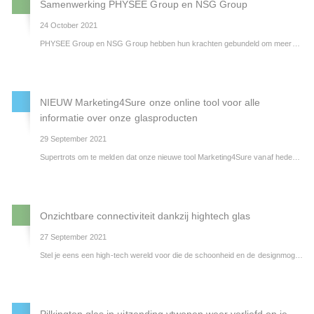
Samenwerking PHYSEE Group en NSG Group
24 October 2021
PHYSEE Group en NSG Group hebben hun krachten gebundeld om meerdere kantoorgebouwen in Europa duurzamer te maken met in totaal 15.000 SmartWindows.
NIEUW Marketing4Sure onze online tool voor alle
informatie over onze glasproducten
29 September 2021
Supertrots om te melden dat onze nieuwe tool Marketing4Sure vanaf heden online staat!
Via Marketing4Sure vindt u informatie over onze glasproducten, voorwaarden, normeringen, bepalingen en bestekteksten. Ook kunt u onze apps downloaden, op zoek gaan naar mooie referentieprojecten en gebruik maken van Pilkington Spectrum, onze tool waar waarmee u de technische waarden van (isolatie)glas kunt berekenen.
Onzichtbare connectiviteit dankzij hightech glas
27 September 2021
Stel je eens een high-tech wereld voor die de schoonheid en de designmogelijkheden van glas combineert zonder dat er draden nodig zijn voor onze alledaagse technologie - een visie die mogelijk is gemaakt door een samenwerking tussen de NSG Group en het innovatieve productontwerpbedrijf Cohda.
Pilkington glas in uitzending vtwonen weer verliefd op je