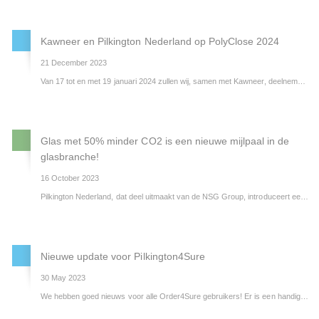
De onafhankelijke verificatie blijkt uit een nieuwe Environmental Product Declaration (EPD) die nu beschikbaar is voor Pilkington Mirai™, dat in oktober vorig jaar werd gelanceerd.
Kawneer en Pilkington Nederland op PolyClose 2024
21 December 2023
Van 17 tot en met 19 januari 2024 zullen wij, samen met Kawneer, deelnemen aan de toonaangevende PolyClose in Gent. Samen met Kawneer bieden wij een combinatie van expertise in glas- en raamsystemen. Deze samenwerking op de PolyClose is een traditie die wij met trots voortzetten.
Glas met 50% minder CO2 is een nieuwe mijlpaal in de
glasbranche!
16 October 2023
Pilkington Nederland, dat deel uitmaakt van de NSG Group, introduceert een nieuw glasassortiment met 50% minder opgenomen CO2 in vergelijking met standaard floatglas*, hierdoor heeft het product de laagste CO2 uitstoot in zijn soort op de markt.
Nieuwe update voor Pilkington4Sure
30 May 2023
We hebben goed nieuws voor alle Order4Sure gebruikers! Er is een handige nieuwe functie toegevoegd waardoor het bestellen nog eenvoudiger wordt: de Favorieten-functie.