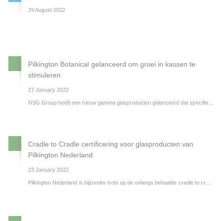
29 August 2022
Pilkington Botanical gelanceerd om groei in kassen te
stimuleren
27 January 2022
NSG Group heeft een nieuw gamma glasproducten gelanceerd dat specifiek gericht is op de tuinbouwmarkt.
Cradle to Cradle certificering voor glasproducten van
Pilkington Nederland
23 January 2022
Pilkington Nederland is bijzonder trots op de onlangs behaalde cradle to cradle certificering op een breed scala van haar isolatieglasproducten. Uniek is dat Pilkington Nederland de eerste producent is met een ZILVER certificaat op de meeste isolatieglas samenstellingen.