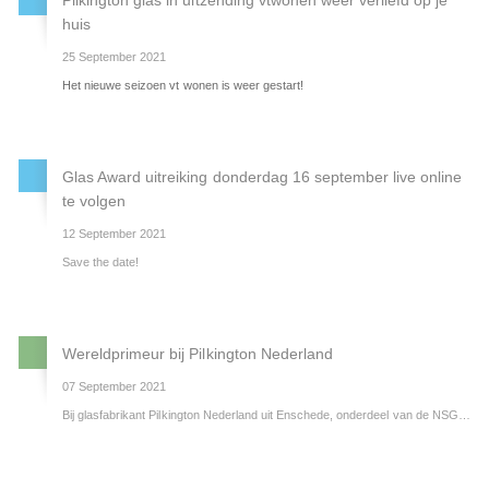
huis
25 September 2021
Het nieuwe seizoen vt wonen is weer gestart!
Glas Award uitreiking donderdag 16 september live online
te volgen
12 September 2021
Save the date!
Wereldprimeur bij Pilkington Nederland
07 September 2021
Bij glasfabrikant Pilkington Nederland uit Enschede, onderdeel van de NSG Group, wordt gewerkt aan een wereldprimeur op glasgebied. Vanuit een Europees project (Envision - Horizon 2020) wordt bij het hoofdkantoor in Enschede aan de Hoeveler een geveldeel geïnstalleerd waarbij glasinnovaties wetenschappelijk worden getest. Het samenvoegen van verschillende innovaties in 1 ruit maakt het project uniek. De gevel wordt in de loop van september 2021 operationeel.