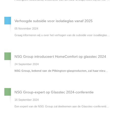
Verhoogde subsidie voor isolatieglas vanaf 2025
05 November 2024
Graag informeren wij u over het verhogen van de subsidie voor isoaltieglas. Het subsidiebedrag voor triple glas gaat volgend jaar van € 131 naar € 222 per vierkante meter. Voor HR++ glas gaat de subsidie van 46 naar 50 euro.
NSG Group introduceert HomeComfort op glasstec 2024
24 September 2024
NSG Group, bekend van de Pilkington-glasproducten, zal haar nieuwe HomeComfort assortiment introduceren op glasstec 2024. Het evenement, dat plaatsvindt van 22 tot 25 oktober in de Messe in Düsseldorf (D), zal deze producten in de schijnwerpers zetten, naast de voortdurende
NSG Group-expert op Glasstec 2024-conferentie
16 September 2024
Een expert van de NSG Group zal deelnemen aan de Glasstec-conferentie van dit jaar, waar andere invloedrijke sprekers samenkomen om te spreken over circulaire economie, digitale technologieën en decarbonisatie. De conferentie biedt doelgerichte lezingen die theorie en praktijk combineren over deze wereldwijde vraagstukken.