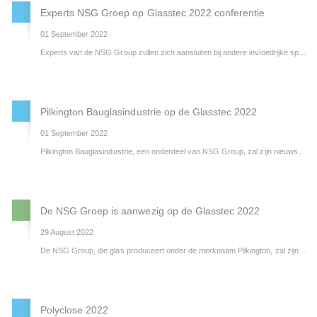
Experts NSG Groep op Glasstec 2022 conferentie
01 September 2022
Experts van de NSG Group zullen zich aansluiten bij andere invloedrijke sprekers tijdens de Glasstec-conferentie van dit jaar, die in het teken zal staan van CO2 reductie. Specifieke, toonaangevende lezingen bieden de aanwezigen een mix van theorie en praktijk over deze dringende wereldwijde kwestie.
Pilkington Bauglasindustrie op de Glasstec 2022
01 September 2022
Pilkington Bauglasindustrie, een onderdeel van NSG Group, zal zijn nieuwste innovaties tentoonstellen op 's werelds toonaangevende glasbeurs, de Glasstec 2022 show in Düsseldorf, Duitsland tussen 20 en 23 september 2022.
De NSG Groep is aanwezig op de Glasstec 2022
29 August 2022
De NSG Group, die glas produceert onder de merknaam Pilkington, zal zijn nieuwste innovaties tentoonstellen op de Glasstec 2022, 's werelds toonaangevende vakbeurs voor de glasindustrie, die van 20 tot 23 september plaatsvindt in Düsseldorf.
Polyclose 2022