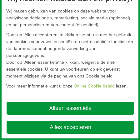
28 August 2019
Wij maken gebruiken van cookies op deze website voor
Goed nieuws!
analytische doeleinden, remarketing, sociale media (optioneel)
en het personaliseren van content (essentieel).
Vanaf 2 september worden er weer subsidies verstrekt voor isolerende verbouwingen in bestaande koopwoningen.
Door op 'Alles accepteren' te klikken stemt u in met het gebruik
van cookies voor zowel essentiële en niet-essentiële functies en
Vakantiesluiting gedurende zomerperiode
de daarmee samenhangende verwerking van
20 July 2019
persoonsgegevens.
Ook wij gaan een paar weekjes vakantie vieren! Wij zijn gesloten van maandag 29 juli t/m vrijdag 16 augustus (week 31 t/m week 33). Denkt u aan het tijdig leegmelden van uw containers en/of pallets gedurende de zomerperiode? Dit kan via de app of pallet@nsg.com.
Door op 'Alleen essentiële' te klikken, weigert u de niet-
essentiële cookies. U kunt uw voorkeuren op elk gewenst
moment wijzigen via de pagina van ons Cookie beleid.
Voor meer informatie kunt u onze
Online Cookie beleid
lezen.
Pilkington Nederland aanwezig op de Dag van de Bouw in
het nhow Amsterdam RAI hotel
05 June 2019
Alleen essentiële
Zaterdag 15 juni 2019 organiseert de Rollecate Groep tijdens de Dag van de Bouw een kennismaking met het nhow Amsterdam RAI hotel. Pilkington Nederland heeft de beglazing mogen leveren voor dit prestigieuze project en op de Dag van de Bouw vertellen wij u daar graag meer over.
Alles accepteren
Scale-up PHYSEE behaalt de internationlae certificering