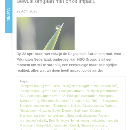
Bewust omgaan met onze impact.
NIEUWS
22 April 2026
Op 22 april staat wereldwijd de Dag van de Aarde centraal. Voor
Pilkington Nederland, onderdeel van NSG Group, is dit een
moment om stil te staan bij een eenvoudige maar belangrijke
realiteit: alles wat wij doen heeft impact op de aarde.
Tags:
®
Pilkington
Insulight™
Triple
,
Pilkington
Insulight™
met ScreenLine
,
Pilkington
Insulight™
Sun
,
Pilkington
Mirai™
,
Pilkington
Optitherm™
S1A
,
Pilkington
Optitherm™
S3
,
Pilkington
Suncool™
,
Pilkington
Suncool™
Q
,
Pilkington
Suncool™
Range
,
NSG
TEC™
,
Zonwerend
,
Speciale toepassingen
,
Thermische isolatie
,
Glassystemen
,
Ramen
,
Replacement Glazing
,
Gevel
,
Deuren
,
Badkamer
,
Deuren
,
Brandcompartiment scheidingen
,
Structurele beglazing
,
Ramen
,
Architecten/zakelijk
,
Bedrijfsnieuws
,
In het nieuws
,
Industrie
,
Innovatie
,
Producten
,
Value Added producten
,
Bedrijf
,
Nieuwe producten
,