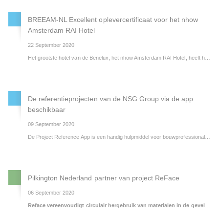
BREEAM-NL Excellent oplevercertificaat voor het nhow
Amsterdam RAI Hotel
22 September 2020
Het grootste hotel van de Benelux, het nhow Amsterdam RAI Hotel, heeft het BREEAM-oplevercertificaat ‘Excellent’ behaald. Het hotel is niet alleen een opvallende verschijning in de skyline langs de Ringweg in Amsterdam, maar op bepaalde facetten ook nog eens bijzonder duurzaam.
De referentieprojecten van de NSG Group via de app
beschikbaar
09 September 2020
De Project Reference App is een handig hulpmiddel voor bouwprofessionals en een waardevolle informatiebron voor iedereen die geïnteresseerd is in moderne architectuur.
Pilkington Nederland partner van project ReFace
06 September 2020
Reface vereenvoudigt circulair hergebruik van materialen in de gevelbouw.