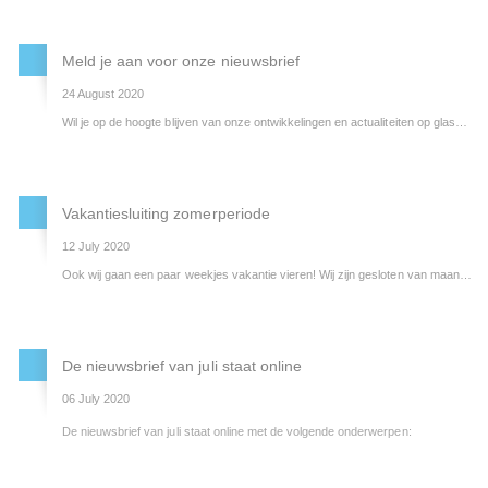
Op 26 augustus jl. is het project ReFace van start gegaan. Een vijftal pilots moet het proces van hoogwaardig hergebruik van gevelproducten en reststromen vereenvoudigen. Een belangrijk deel daarvan is glas. Pilkington Nederland B.V. beoogt met de deelname in ReFace bij te dragen aan een vermindering van de CO2-impact van de gevelindustrie en een toename van hoogwaardig hergebruik van gevelelementen, -producten en -materialen.
Meld je aan voor onze nieuwsbrief
24 August 2020
Wil je op de hoogte blijven van onze ontwikkelingen en actualiteiten op glasgebied? Schrijf je dan nu in voor onze nieuwsbrief!
Vakantiesluiting zomerperiode
12 July 2020
Ook wij gaan een paar weekjes vakantie vieren! Wij zijn gesloten van maandag 27 juli t/m vrijdag 14 augustus (week 31 t/m week 33) met een uitzondering voor vestiging Heerenveen. Zij zijn gesloten van maandag 27 juli t/m vrijdag 7 augustus (week 31 en 32). Maandag 10 augustus zijn zij weer geopend.
De nieuwsbrief van juli staat online
06 July 2020
De nieuwsbrief van juli staat online met de volgende onderwerpen: