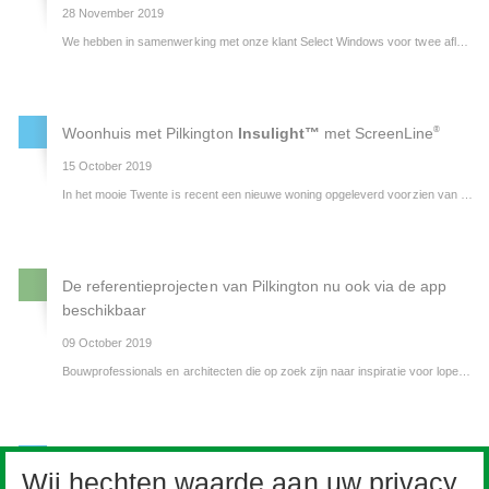
28 November 2019
We hebben in samenwerking met onze klant Select Windows voor twee afleveringen van het populaire televisieprogramma, vtwonen weer verliefd op je huis, het glas geleverd. In dit programma krijgen huizen een mooie make-over.
®
Woonhuis met Pilkington
Insulight™
met ScreenLine
15 October 2019
In het mooie Twente is recent een nieuwe woning opgeleverd voorzien van
Pilki
De referentieprojecten van Pilkington nu ook via de app
beschikbaar
09 October 2019
Bouwprofessionals en architecten die op zoek zijn naar inspiratie voor lopende en toekomstige projecten kunnen nu gebruik maken van onze nieuwe app.
Gebruikers kunnen makkelijk de glasproducten, technische waardes, foto’s en informatie van referentieprojecten vinden en ook bijv. via sociale media informatie delen over interessante projecten op het gebied van architectuur.
Subsidie regeling energiebesparing eigen huis weer van
Wij hechten waarde aan uw privacy.
start per 2 september