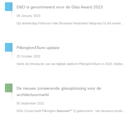
D&O is genomineerd voor de Glas Award 2023
08 January 2023
Op donderdag 9 februari reikt Bouwend Nederland Vakgroep GLAS wederom de Glas Award uit. De jury heeft uit de 16 inzendingen vijf projecten genomineerd. Één van de 4 genomineerden is het project van D&O ASC (Amsterdam South Connection) voor opslag stadswarmte Amsterdam.
Pilkington4Sure update
25 October 2022
Sinds de introductie van uw digitale platform Pilkington4Sure in 2020, hebben wij vooral geïnvesteerd in een bredere inzetbaarheid van het platform. Zo hebben wij de functionaliteit kunnen uitbreiden en vereenvoudigen door een platform te creëren waar u bestellingen kunt plaatsen, maar ook alle benodigde informatie over uw bestellingen en onze producten kunt vinden.
De nieuwe zonwerende glasoplossing voor de
architectuurmarkt
05 September 2022
NSG Group heeft Pilkington
Suncool™
Q gelanceerd - het nieuwste product in een reeks die de meest geavanceerde oplossingen biedt op het gebied van nieuwe, hoogwaardige zonnewering.