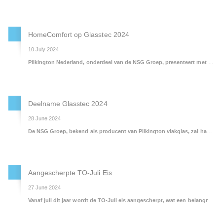
HomeComfort op Glasstec 2024
10 July 2024
Pilkington Nederland, onderdeel van de NSG Groep, presenteert met trots de HomeComfort-reeks tijdens glasstec 2024. Deze vindt plaats van 22 tot 25 oktober in Düsseldorf (D) en u bent van harte uitgenodigd om de stand van de NSG Group (G20 in Hal 10) te bezoeken. Daar kunt u met eigen ogen zien dat onze focus, naast
Deelname Glasstec 2024
28 June 2024
De NSG Groep, bekend als producent van Pilkington vlakglas, zal haar nieuwste innovaties presenteren op Glasstec 2024, de leidende vakbeurs voor de glasindustrie, die plaatsvindt in Düsseldorf van 22 tot 25 oktober 2024.
Aangescherpte TO-Juli Eis
27 June 2024
Vanaf juli dit jaar wordt de TO-Juli eis aangescherpt, wat een belangrijke verandering in de regelgeving voor nieuwbouwwoningen betekent. Bij deze eis wordt niet alleen gekeken naar de energieprestatie van een gebouw (de bekende BENG-eisen), maar ook naar het risico op oververhitting in de zomermaanden. Simpel gezegd, de TO-Juli berekening helpt te bepalen hoe groot de kans is dat het in een huis te warm wordt in juli. Deze eis bestaat al langer, maar wordt dit jaar strenger.