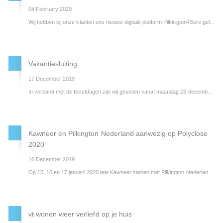
04 February 2020
Wij hebben bij onze klanten ons nieuwe digitale platform Pilkington4Sure gelanceerd! Onder Pilkington4Sure vallen de volgende digitale services:
Vakantiesluiting
17 December 2019
In verband met de feestdagen zijn wij gesloten vanaf maandag 23 december 2019 tot en met vrijdag 3 januari 2020. Vanaf maandag 6 januari staan we u graag weer voor u klaar.
Wij wensen u fijne feestdagen!
Kawneer en Pilkington Nederland aanwezig op Polyclose
2020
16 December 2019
Op 15, 16 en 17 januari 2020 laat Kawneer samen met Pilkington Nederland haar innovaties zien op de Polyclose in Gent. De Polyclose is dé vakbeurs voor alles op het gebied van ramen, deuren en gevels. Met #THEGREENFRAME als thema spelen we in op de verduurzamingsopgave waar we met z’n allen voor staan. We vertellen u graag op de stand wat we hierin voor u kunnen betekenen.
vt wonen weer verliefd op je huis