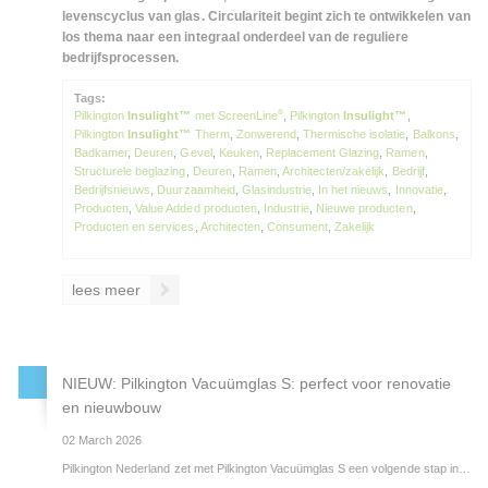
levenscyclus van glas. Circulariteit begint zich te ontwikkelen van
los thema naar een integraal onderdeel van de reguliere
bedrijfsprocessen.
Tags:
®
Pilkington
Insulight™
met ScreenLine
,
Pilkington
Insulight™
,
Pilkington
Insulight™
Therm
,
Zonwerend
,
Thermische isolatie
,
Balkons
,
Badkamer
,
Deuren
,
Gevel
,
Keuken
,
Replacement Glazing
,
Ramen
,
Structurele beglazing
,
Deuren
,
Ramen
,
Architecten/zakelijk
,
Bedrijf
,
Bedrijfsnieuws
,
Duurzaamheid
,
Glasindustrie
,
In het nieuws
,
Innovatie
,
Producten
,
Value Added producten
,
Industrie
,
Nieuwe producten
,
Producten en services
,
Architecten
,
Consument
,
Zakelijk
lees meer
NIEUW: Pilkington Vacuümglas S: perfect voor renovatie
en nieuwbouw
02 March 2026
Pilkington Nederland zet met Pilkington Vacuümglas S een volgende stap in energie-efficiënte beglazing. Deze meest moderne generatie vacuümglas combineert de isolatiewaarden van hoogwaardig triple glas met een ultradun, lichtgewicht ontwerp en een verfijnde uitstraling. Daarmee biedt Pilkington Vacuümglas S nieuwe mogelijkheden voor renovatie- en verduurzamingsprojecten waarbij bestaande kozijnen behouden moeten of kunnen blijven, én voor nieuwbouwprojecten waar hoge isolatie-eisen en slanke detaillering samenkomen.