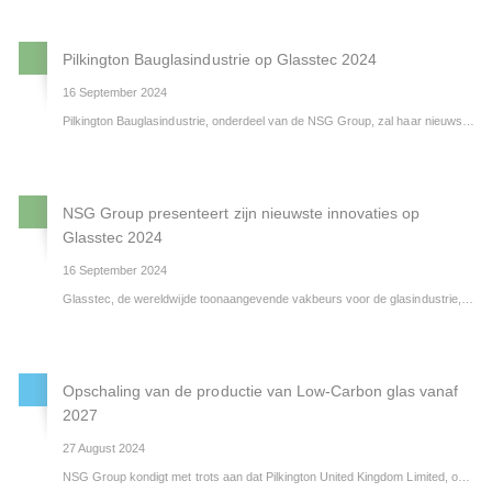
Pilkington Bauglasindustrie op Glasstec 2024
16 September 2024
Pilkington Bauglasindustrie, onderdeel van de NSG Group, zal haar nieuwste innovaties presenteren op de toonaangevende vakbeurs voor de glasindustrie, Glasstec 2024, van 22 tot 25 oktober in Düsseldorf, Duitsland.
NSG Group presenteert zijn nieuwste innovaties op
Glasstec 2024
16 September 2024
Glasstec, de wereldwijde toonaangevende vakbeurs voor de glasindustrie, vindt plaats in Düsseldorf van dinsdag 22 oktober tot en met vrijdag 25 oktober 2024. De NSG Group, bekend van de productie van glas onder het merk Pilkington, presenteert haar nieuwste innovaties in Hal 10, Stand G20.
Opschaling van de productie van Low-Carbon glas vanaf
2027
27 August 2024
NSG Group kondigt met trots aan dat Pilkington United Kingdom Limited, onderdeel van NSG Group, vanaf 2027 groene waterstof wil gaan inzetten om zo de productie van low-carbon glas op te schalen. Dit gebeurt in samenwerking met Grenian Hydrogen en maakt deel uit van baanbrekende plannen voor de vestiging in St. Helens.