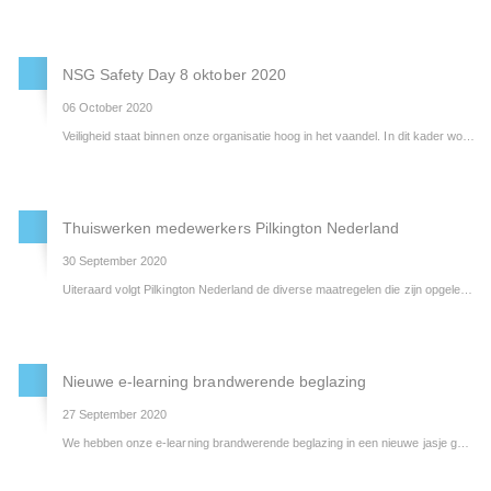
NSG Safety Day 8 oktober 2020
06 October 2020
Veiligheid staat binnen onze organisatie hoog in het vaandel. In dit kader wordt op donderdag 8 oktober de jaarlijkse NSG Safety Day georganiseerd.
Thuiswerken medewerkers Pilkington Nederland
30 September 2020
Uiteraard volgt Pilkington Nederland de diverse maatregelen die zijn opgelegd vanuit de RIVM, Overheid en de NSG Group om het verspreiden van het coronavirus in te perken.
Nieuwe e-learning brandwerende beglazing
27 September 2020
We hebben onze e-learning brandwerende beglazing in een nieuwe jasje gestoken. In deze e-learning vindt u de meest recente ontwikkelingen, normen, wetgeving en nieuwe producten mbt brandwerend glas. Deze e-learning kunt u volgen via onze Learn4sure module.