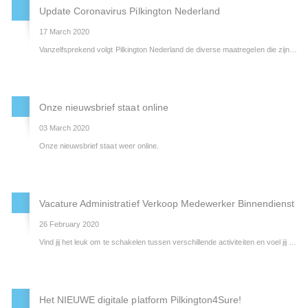
Update Coronavirus Pilkington Nederland
17 March 2020
Vanzelfsprekend volgt Pilkington Nederland de diverse maatregelen die zijn opgelegd vanuit de RIVM, Overheid en de NSG Group om het verspreiden van het coronavirus in te perken. Daarnaast hebben wij zelf ook nog extra maatregelen getroffen om de continuïteit van onze bedrijfsvoering te waarborgen en de gezondheid van onze medewerkers zoveel mogelijk te beschermen.
Onze nieuwsbrief staat online
03 March 2020
Onze nieuwsbrief staat weer online.
Vacature Administratief Verkoop Medewerker Binnendienst
26 February 2020
Vind jij het leuk om te schakelen tussen verschillende activiteiten en voel jij de behoeftes van de klant feilloos aan? Dan hebben we een leuke vacature voor je.
Het NIEUWE digitale platform Pilkington4Sure!