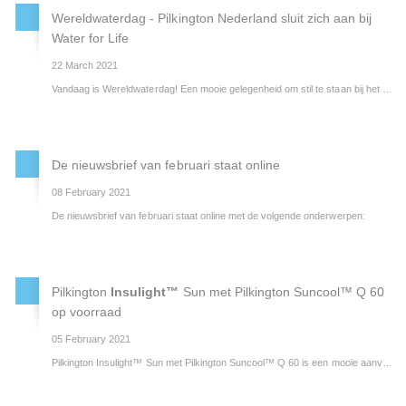
Wereldwaterdag - Pilkington Nederland sluit zich aan bij
Water for Life
22 March 2021
Vandaag is Wereldwaterdag! Een mooie gelegenheid om stil te staan bij het grote belang van water, maar ook een goede gelegenheid om zelf tot actie over te gaan.
De nieuwsbrief van februari staat online
08 February 2021
De nieuwsbrief van februari staat online met de volgende onderwerpen:
Pilkington
Insulight™
Sun met Pilkington Suncool™ Q 60
op voorraad
05 February 2021
Pilkington
Insulight™ Sun met Pilkington Suncool™ Q 60 is een mooie aanvulling op het productportfolio zonwerende en warmtereflecterende beglazingen. Deze nieuwe beglazing onderscheidt zich onder andere door de ongekende hoge selectiviteit van 2,2. We hebben de 4 mm en de gelamineerde versie als veiligheidsglas in 44.2 op voorraad.