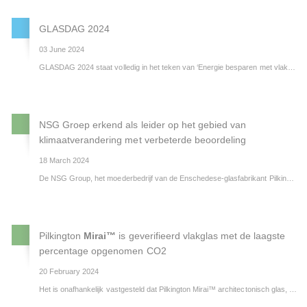
GLASDAG 2024
03 June 2024
GLASDAG 2024
staat volledig in het teken van ‘Energie besparen met vlakglas.
Pilkington Nederland is sponsor van GLASDAG 2024, een uniek evenement dat op 27 juni in de gloednieuwe circulaire glasfabriek van GSF Glasgroep plaats vindt. Het thema van deze editie is: ‘Energie besparen met vlakglas’. Onze Sustainability Coördinator Gerrit Maring is één van de zes sprekers bij dit evenement.
NSG Groep erkend als leider op het gebied van
klimaatverandering met verbeterde beoordeling
18 March 2024
De NSG Group, het moederbedrijf van de Enschedese-glasfabrikant Pilkington Nederland, is door de non-profit liefdadigheidsinstelling CDP (voorheen het Carbon Disclosure Project) erkend als leider op het gebied van klimaatverandering.
Pilkington
Mirai™
is geverifieerd vlakglas met de laagste
percentage opgenomen CO2
20 February 2024
Het is onafhankelijk vastgesteld dat Pilkington Mirai™ architectonisch glas, geproduceerd door de NSG Group, 52% minder opgenomen CO2 heeft. Dit wil zeggen dat de koolstofuitstoot als gevolg van de productie, verwerking, en verwijdering van dit product het laagste in zijn soort is.