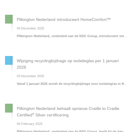
Pilkington Nederland introduceert HomeComfort™
04 December 2025
Pilkington Nederland, onderdeel van de NSG Group, introduceert met trots HomeComfort™: een nieuw merkconcept dat glas een actieve rol geeft in comfort, energie en beleving. Onder deze naam worden innovatieve glastoepassingen gebundeld die bijdragen aan slim, comfortabel en duurzaam wonen, van warmte en zonwering tot akoestisch comfort.
Wijziging recyclingbijdrage op isolatieglas per 1 januari
2026
03 November 2025
Vanaf 1 januari 2026 wordt de recyclingbijdrage voor isolatieglas in Nederland gewijzigd. Waar tot nu toe per vierkante meter werd afgerekend, zal de bijdrage voortaan worden gebaseerd op het gewicht van het glas. Deze aanpassing komt voort uit een herziening van de kostenstructuur binnen de vlakglasrecyclingsector.
Pilkington Nederland behaalt opnieuw Cradle to Cradle
®
Certified
Silver certificering
04 February 2025
Pilkington Nederland, onderdeel van de NSG Group, heeft bij de her-certificering wederom het prestigieuze Cradle to Cradle Certified® Silver certificering behaald voor een breed scala aan isolatieglasproducten. En daar zijn we trots op!