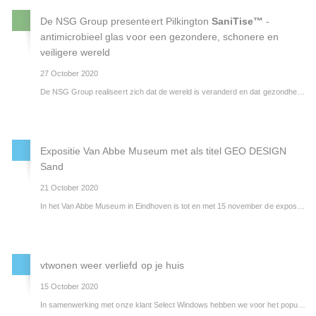
De NSG Group presenteert Pilkington
SaniTise™
-
antimicrobieel glas voor een gezondere, schonere en
veiligere wereld
27 October 2020
De NSG Group realiseert zich dat de wereld is veranderd en dat gezondheid en veiligheid voor iedereen op de eerste plaats staat. In reactie hierop presenteert de NSG Group haar nieuwste product: Pilkington
Pilkington SaniTise™
is transparant gecoat glas. De pyrolytische, fotokatalytische coating wordt op natuurlijke wijze door blootstelling aan uv-straling geactiveerd en biedt antimicrobiële eigenschappen die werkzaam zijn tegen omhulde virussen op het glasoppervlak.
Expositie Van Abbe Museum met als titel GEO DESIGN
Sand
21 October 2020
In het Van Abbe Museum in Eindhoven is tot en met 15 november de expositie met als onderwerp: GEO-DESIGN Sand te zien. Deze expositie is mede tot stand gekomen door een samenwerking met de Design Academy in Eindhoven.
vtwonen weer verliefd op je huis
15 October 2020
In samenwerking met onze klant Select Windows hebben we voor het populaire televisieprogramma, vtwonen ‘weer verliefd op je huis’, het glas geleverd.