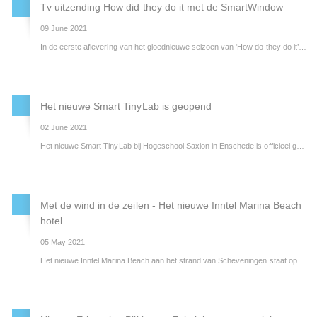
Tv uitzending How did they do it met de SmartWindow
09 June 2021
In de eerste aflevering van het gloednieuwe seizoen van 'How do they do it’ op Discovery Channel heeft presentator Tim Senders het productieproces gevolgd van de nieuwe generatie slimme ruiten; de SmartWindows van PHYSEE.
Het nieuwe Smart TinyLab is geopend
02 June 2021
Het nieuwe Smart TinyLab bij Hogeschool Saxion in Enschede is officieel geopend! Een unieke testruimte waarbij bouwpartners en bouw gerelateerde bedrijven in de praktijk producten kunnen ontwikkelen, testen en demonsteren. Er zijn experimenten mogelijk voor energiebesparing, opwekking, installaties en comfort. Pilkington Nederland heeft een bijdrage geleverd voor het verwarmbare glas Pilkington
Met de wind in de zeilen - Het nieuwe Inntel Marina Beach
hotel
05 May 2021
Het nieuwe Inntel Marina Beach aan het strand van Scheveningen staat op de punt van het Noordelijk Havenhoofd. Het hotel is ontworpen alsof er een zeilrace start vanuit de haven van Scheveningen. Zeilen die elkaar net niet raken, gebold door de wind. Dit effect wordt bereikt door verschillende zeefdrukpatronen op het glas.