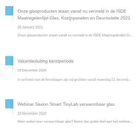
Onze glasproducten staan vanaf nu vermeld in de ISDE
Maatregelenlijst Glas, Kozijnpanelen en Deurisolatie 2021
20 January 2021
Onze glasproducten staan vanaf nu vermeld in de ISDE Maatregelenlijst Glas, Kozijnpanelen en Deurisolatie 2021! Via de ISDE (Investeringssubsidie duurzame energie en energiebesparing) kunt u makkelijk subsidie aanvragen en direct zien dat uw isolatieglas van Pilkington in aanmerking komt voor subsidie.
Vakantiesluiting kerstperiode
02 December 2020
In verband met de feestdagen zijn wij gesloten vanaf maandag 21 december 2020 tot en met vrijdag 1 januari 2021. Vanaf maandag 4 januari staan we u graag weer te woord.
Wij wensen u fijne feestdagen en een gelukkig en gezond 2021!
Webinar Saxion Smart TinyLab verwarmbaar glas
23 November 2020
Meer weten over verwarmbaar glas? Neem dan gratis deel aan het webinar Saxion Smart Tinylab (14.00 - 15.30 uur) aanstaande donderdag 26 november. Namens Pilkington Nederland zal Marcel Ribberink, onze Research & Development Manager, gaan spreken.