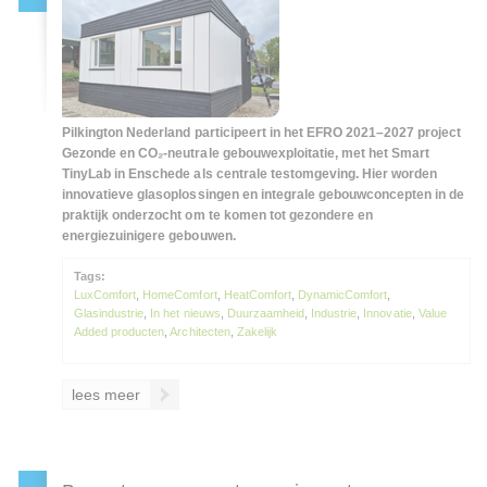
Pilkington Nederland participeert in het EFRO 2021–2027 project
Gezonde en CO₂-neutrale gebouwexploitatie, met het Smart
TinyLab in Enschede als centrale testomgeving. Hier worden
innovatieve glasoplossingen en integrale gebouwconcepten in de
praktijk onderzocht om te komen tot gezondere en
energiezuinigere gebouwen.
Tags:
LuxComfort
,
HomeComfort
,
HeatComfort
,
DynamicComfort
,
Glasindustrie
,
In het nieuws
,
Duurzaamheid
,
Industrie
,
Innovatie
,
Value
Added producten
,
Architecten
,
Zakelijk
lees meer