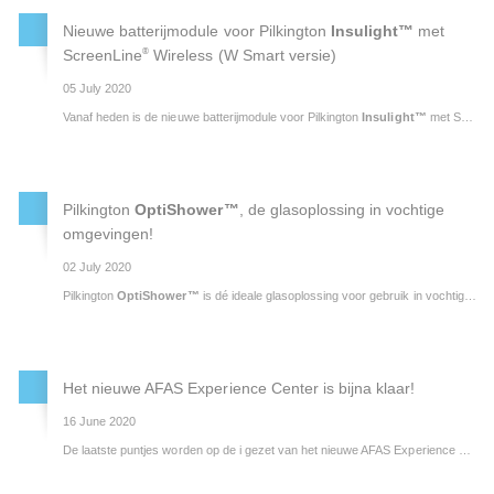
Nieuwe batterijmodule voor Pilkington
Insulight™
met
®
ScreenLine
Wireless (W Smart versie)
05 July 2020
Vanaf heden is de nieuwe batterijmodule voor Pilkington
Insulight™
met ScreenLine® Wireless (W Smart versie) beschikbaar en vervangt daarmee de voorganger.
Pilkington
OptiShower™
, de glasoplossing in vochtige
omgevingen!
02 July 2020
Pilkington
OptiShower™
is dé ideale glasoplossing voor gebruik in vochtige omgevingen zoals in badkamers en wellnesscentra.
Het nieuwe AFAS Experience Center is bijna klaar!
16 June 2020
De laatste puntjes worden op de i gezet van het nieuwe AFAS Experience Center in Leusden. De oplevering van het nieuwe pand is op 1 september 2020. Het nieuwe Center heeft een hoofdgebouw met kantoren, een aantal tussengebouwen, een restaurant en een theater.