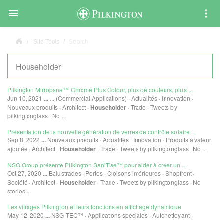

Site Tools
Search