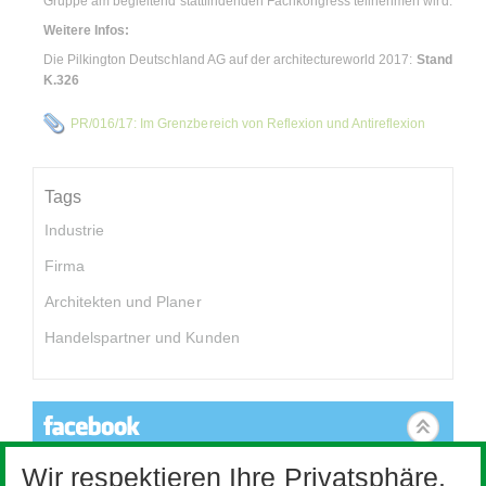
Gruppe am begleitend stattfindenden Fachkongress teilnehmen wird.
Weitere Infos:
Die Pilkington Deutschland AG auf der architectureworld 2017:
Stand
K.326
PR/016/17: Im Grenzbereich von Reflexion und Antireflexion
Tags
Industrie
Firma
Architekten und Planer
Handelspartner und Kunden
Wir respektieren Ihre Privatsphäre.
Dieser Inhalt ist nicht verfügbar, da er Cookies benötigt, die nicht