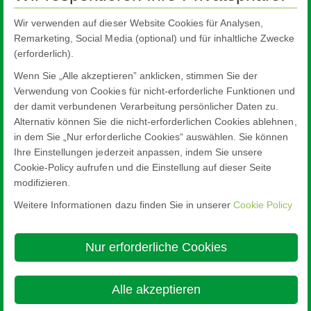
akzeptiert wurden. Um die Einstellungen zu ändern, klicken Sie
hier.
Wir verwenden auf dieser Website Cookies für Analysen,
Remarketing, Social Media (optional) und für inhaltliche Zwecke
Cookie-Einstellungen
(erforderlich).
Wenn Sie „Alle akzeptieren” anklicken, stimmen Sie der
Verwendung von Cookies für nicht-erforderliche Funktionen und
der damit verbundenen Verarbeitung persönlicher Daten zu.
Alternativ können Sie die nicht-erforderlichen Cookies ablehnen,
in dem Sie „Nur erforderliche Cookies“ auswählen. Sie können
Ihre Einstellungen jederzeit anpassen, indem Sie unsere
Cookie-Policy aufrufen und die Einstellung auf dieser Seite
modifizieren.
Weitere Informationen dazu finden Sie in unserer
Cookie Policy
Nippon Sheet Glass Co., Ltd.
Head Office - 3-5-27 Mita Minato-ku Tokyo
Nur erforderliche Cookies
Über diese Site
Cookie Policy
Ethics and Compliance Hotline
Rechtlicher Hinweis
Datenschutz

Alle akzeptieren
© Copyright 2026