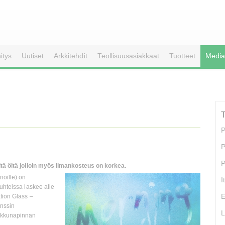
itys
Uutiset
Arkkitehdit
Teollisuusasiakkaat
Tuotteet
Media
P
P
P
itä öitä jolloin myös ilmankosteus on korkea.
noille) on
I
uhteissa laskee alle
E
tion Glass –
enssin
L
ikkunapinnan