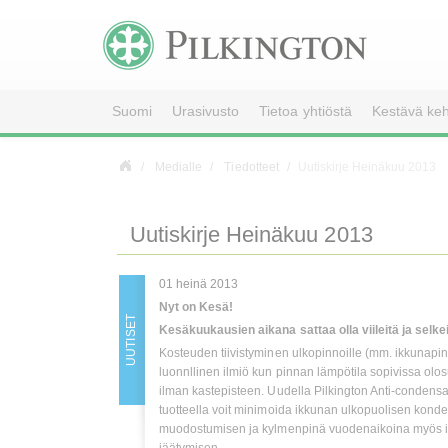
Suomi
Urasivusto
Tietoa yhtiöstä
Kestävä keh
Medialle
Tiedotteet
Uutiskirje Heinäkuu 2013
Uutiskirje Heinäkuu 2013
01 heinä 2013
Nyt on Kesä!
UUTISET
Kesäkuukausien aikana sattaa olla viileitä ja selke
Kosteuden tiivistyminen ulkopinnoille (mm. ikkunapin
luonnllinen ilmiö kun pinnan lämpötila sopivissa olos
ilman kastepisteen. Uudella Pilkington Anti-condensa
tuotteella voit minimoida ikkunan ulkopuolisen kond
muodostumisen ja kylmenpinä vuodenaikoina myös 