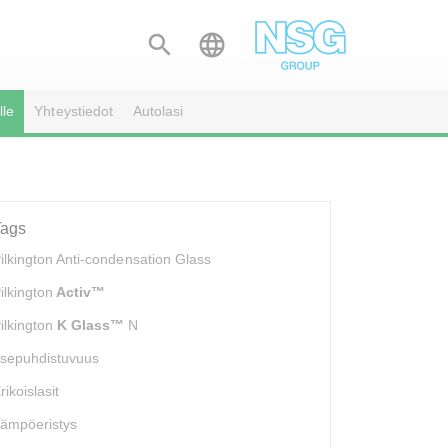


lle
Yhteystiedot
Autolasi
Tags
ilkington Anti-condensation Glass
ilkington
Activ™
ilkington
K Glass™
N
tsepuhdistuvuus
rikoislasit
ämpöeristys