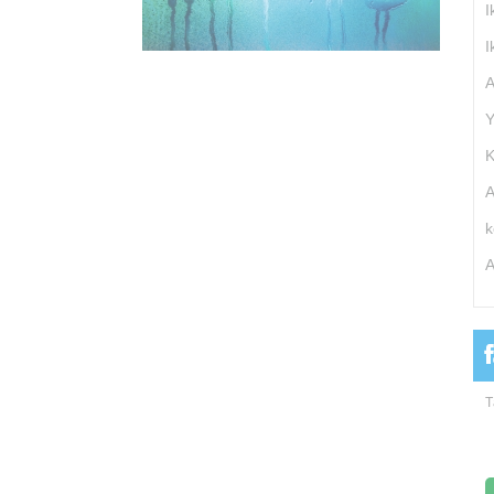
I
I
A
Y
K
A
k
A
T