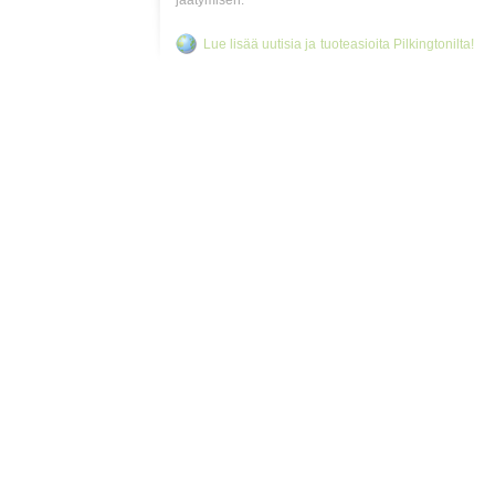
jäätymisen.
Lue lisää uutisia ja tuoteasioita Pilkingtonilta!