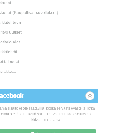
kkunat
kkunat (Kaupalliset sovellukset)
rkkitehtuuri
ritys uutiset
otitaloudet
rkkitehdit
otitaloudet
siakkaat
ämä sisältö ei ole saatavilla, koska se vaatii evästeitä, jotka
eivät ole tällä hetkellä sallittuja. Voit muuttaa asetuksiasi
klikkaamalla tästä.