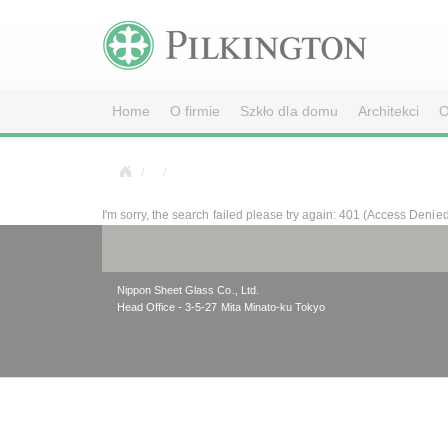
Home
O firmie
Szkło dla domu
Architekci
O
I'm sorry, the search failed please try again: 401 (Access Denie
Nippon Sheet Glass Co., Ltd.
Head Office - 3-5-27 Mita Minato-ku Tokyo