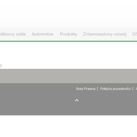
dbiorcy szkła
Automotive
Produkty
Zrównoważony rozwój
O
d)
Nota Prawna
Polityka prywatności
