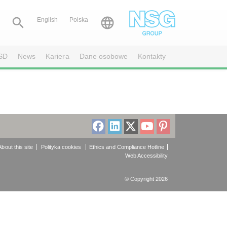


English
Polska
SD
News
Kariera
Dane osobowe
Kontakty
About this site
Polityka cookies
Ethics and Compliance Hotline
Web Accessibility
© Copyright 2026