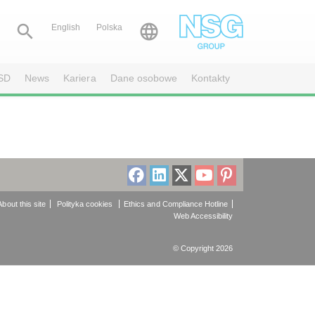


English
Polska
SD
News
Kariera
Dane osobowe
Kontakty
About this site
Polityka cookies
Ethics and Compliance Hotline
Web Accessibility
© Copyright 2026