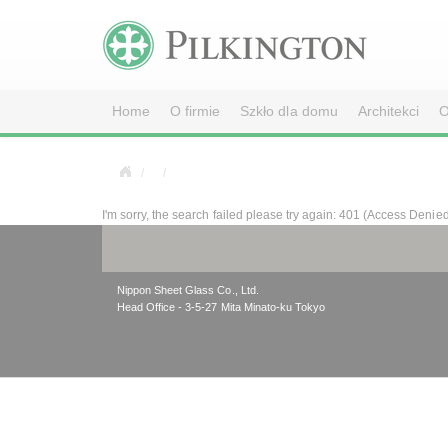
Home
O firmie
Szkło dla domu
Architekci
O
I'm sorry, the search failed please try again: 401 (Access Denie
Nippon Sheet Glass Co., Ltd.
Head Office - 3-5-27 Mita Minato-ku Tokyo