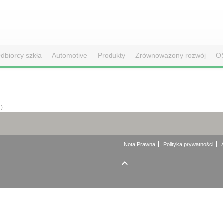
dbiorcy szkła
Automotive
Produkty
Zrównoważony rozwój
O
d)
Nota Prawna
Polityka prywatności
