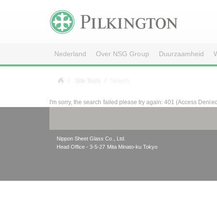
Nederland
Over NSG Group
Duurzaamheid
W
Site Tools
Search
I'm sorry, the search failed please try again: 401 (Access Denie
Nippon Sheet Glass Co., Ltd.
Head Office - 3-5-27 Mita Minato-ku Tokyo