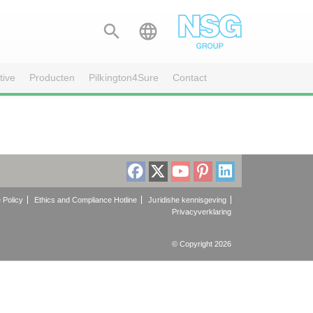


tive
Producten
Pilkington4Sure
Contact
 Policy
Ethics and Compliance Hotline
Juridishe kennisgeving
Privacyverklaring
© Copyright 2026