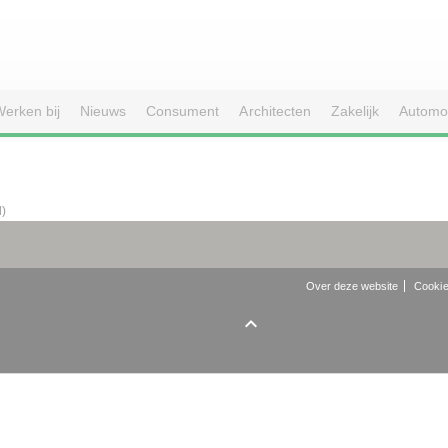
erken bij
Nieuws
Consument
Architecten
Zakelijk
Automo
d)
Over deze website
Cookie
