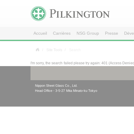
Accueil
Carrières
NSG Group
Presse
Déve
Site Tools
Search
I'm sorry, the search failed please try again: 401 (Access Denie
Nippon Sheet Glass Co., Ltd.
Head Office - 3-5-27 Mita Minato-ku Tokyo