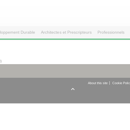
loppement Durable
Architectes et Prescripteurs
Professionnels
d)
About this site
Cookie Poli
