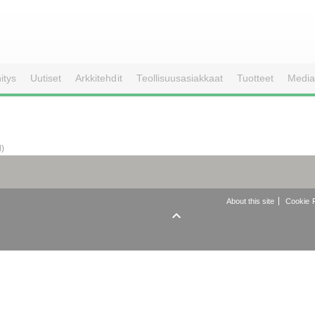
itys
Uutiset
Arkkitehdit
Teollisuusasiakkaat
Tuotteet
Media
d)
About this site
Cookie P
