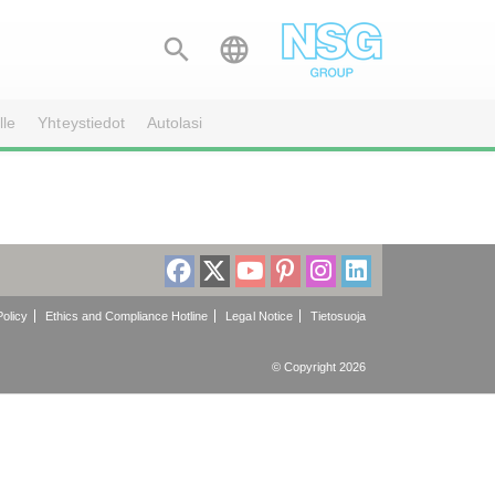


lle
Yhteystiedot
Autolasi
olicy
Ethics and Compliance Hotline
Legal Notice
Tietosuoja
© Copyright 2026