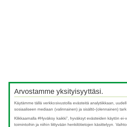
Arvostamme yksityisyyttäsi.
Käytämme tällä verkkosivustolla evästeitä analytiikkaan, uudel
sosiaaliseen mediaan (valinnainen) ja sisältö-(olennainen) tarko
Klikkaamalla #Hyväksy kaikki”, hyväksyt evästeiden käytön ei-v
toimintoihin ja niihin liittyvään henkilötietojen käsittelyyn. Vaihto