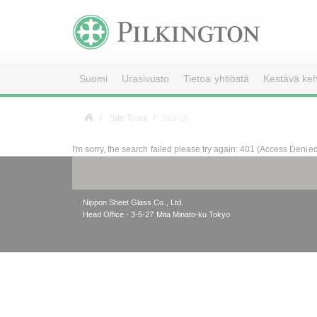
Suomi
Urasivusto
Tietoa yhtiöstä
Kestävä keh
Site Tools
Search
I'm sorry, the search failed please try again: 401 (Access Denie
Nippon Sheet Glass Co., Ltd.
Head Office - 3-5-27 Mita Minato-ku Tokyo