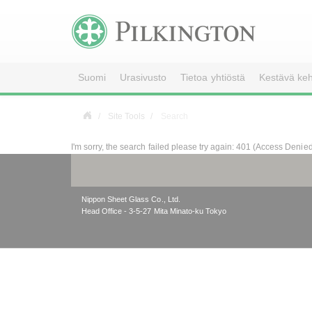
Suomi
Urasivusto
Tietoa yhtiöstä
Kestävä keh
Site Tools
Search
I'm sorry, the search failed please try again: 401 (Access Denie
Nippon Sheet Glass Co., Ltd.
Head Office - 3-5-27 Mita Minato-ku Tokyo