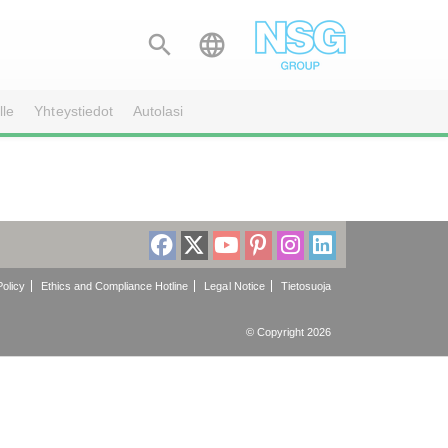


lle
Yhteystiedot
Autolasi
olicy
Ethics and Compliance Hotline
Legal Notice
Tietosuoja
© Copyright 2026