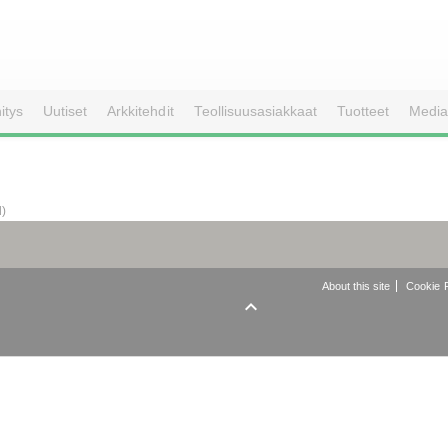
itys
Uutiset
Arkkitehdit
Teollisuusasiakkaat
Tuotteet
Media
d)
About this site
Cookie P
