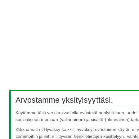
Arvostamme yksityisyyttäsi.
Käytämme tällä verkkosivustolla evästeitä analytiikkaan, uudel
sosiaaliseen mediaan (valinnainen) ja sisältö-(olennainen) tarko
Klikkaamalla #Hyväksy kaikki”, hyväksyt evästeiden käytön ei-v
toimintoihin ja niihin liittyvään henkilötietojen käsittelyyn. Vaihto