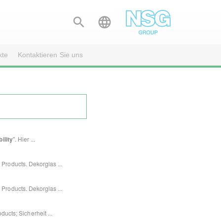


kte
Kontaktieren Sie uns